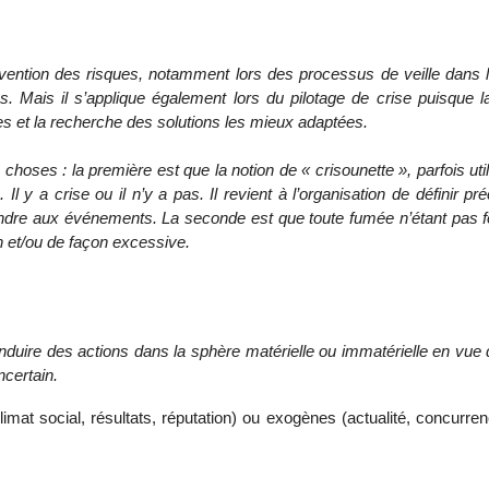
vention des risques, notamment lors des processus de veille dans l’
es. Mais il s’applique également lors du pilotage de crise puisque 
es et la recherche des solutions les mieux adaptées.
x choses : la première est que la notion de « crisounette », parfois uti
Il y a crise ou il n’y a pas. Il revient à l’organisation de définir pré
ondre aux événements. La seconde est que toute fumée n’étant pas f
on et/ou de façon excessive.
conduire des actions dans la sphère matérielle ou immatérielle en vue 
certain.
mat social, résultats, réputation) ou exogènes (actualité, concurren