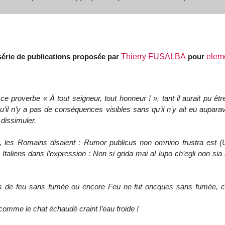
série de publications proposée par
Thierry FUSALBA
pour
elem
 proverbe « À tout seigneur, tout honneur ! », tant il aurait pu êtr
e qu’il n’y a pas de conséquences visibles sans qu’il n’y ait eu aupar
dissimuler.
, les Romains disaient : Rumor publicus non omnino frustra est (Un
s Italiens dans l’expression : Non si grida mai al lupo ch’egli non si
a pas de feu sans fumée ou encore Feu ne fut oncques sans fumée, 
 comme le chat échaudé craint l’eau froide !