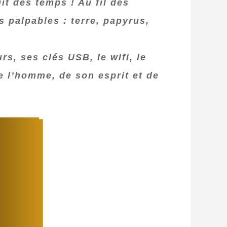
it des temps ! Au fil des
s palpables : terre, papyrus,
s, ses clés USB, le wifi, le
de l’homme, de son esprit et de