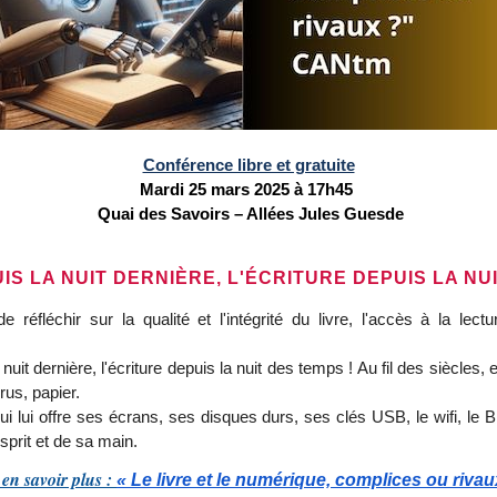
Conférence libre et gratuite
Mardi 25 mars 2025 à 17h45
Quai des Savoirs – Allées Jules Guesde
S LA NUIT DERNIÈRE, L'ÉCRITURE DEPUIS LA NUI
 réfléchir sur la qualité et l'intégrité du livre, l'accès à la lec
it dernière, l'écriture depuis la nuit des temps ! Au fil des siècles, e
rus, papier.
lui offre ses écrans, ses disques durs, ses clés USB, le wifi, le Blue
sprit et de sa main.
en savoir plus :
« Le livre et le numérique, complices ou rivau