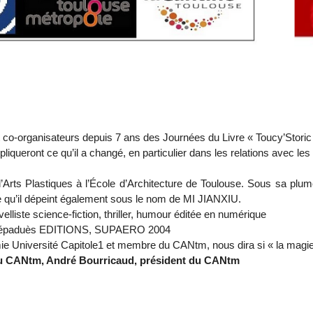
et co-organisateurs depuis 7 ans des Journées du Livre « Toucy’Storic 
liqueront ce qu’il a changé, en particulier dans les relations avec les 
d’Arts Plastiques à l’École d’Architecture de Toulouse. Sous sa plum
 qu’il dépeint également sous le nom de MI JIANXIU.
lliste science-fiction, thriller, humour éditée en numérique
l Cépaduès EDITIONS, SUPAERO 2004
e Université Capitole1 et membre du CANtm, nous dira si « la magie de
u CANtm, André Bourricaud, président du CANtm