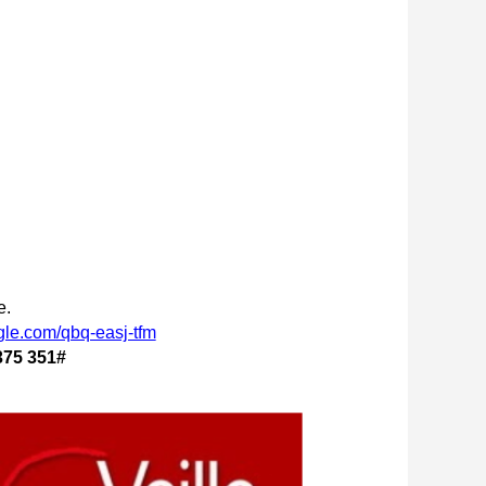
e.
gle.com/qbq-easj-tfm
375 351#