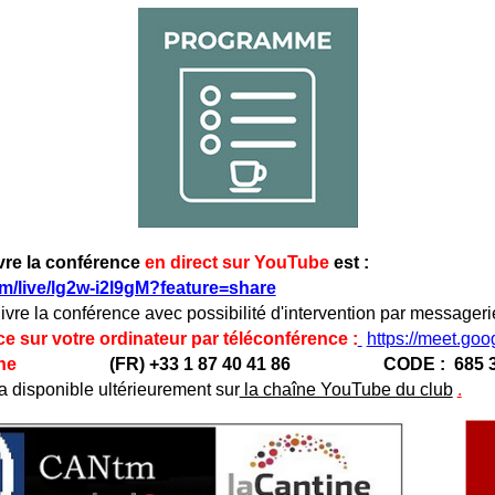
ivre la conférence
en direct sur YouTube
est :
om/live/lg2w-i2l9gM?feature=share
ivre la conférence avec possibilité d'intervention par messageri
 sur votre ordinateur par téléconférence :
https://meet.goo
téléphone
(FR) +33 1 87 40 41 86
CODE :
685 
a disponible ultérieurement sur
la chaîne YouTube du club
.