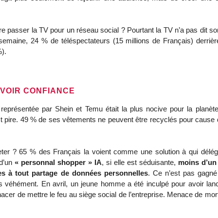
faire passer la TV pour un réseau social ? Pourtant la TV n’a pas dit s
 semaine, 24 % de téléspectateurs (15 millions de Français) derrière
%).
AVOIR CONFIANCE
 représentée par Shein et Temu était la plus nocive pour la planète
ire. 49 % de ses vêtements ne peuvent être recyclés pour cause de 
heter ? 65 % des Français la voient comme une solution à qui délégu
 d’un
« personnal shopper » IA
, si elle est séduisante,
moins d’un 
les à tout partage de données personnelles
. Ce n’est pas gagné 
 véhément. En avril, un jeune homme a été inculpé pour avoir lan
er de mettre le feu au siège social de l’entreprise. Menace de mor