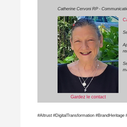
Catherine Cervoni RP - Communication
C
Se
Ap
re
Se
ma
Gardez le contact
#AItrust #DigitalTransformation #BrandHerita