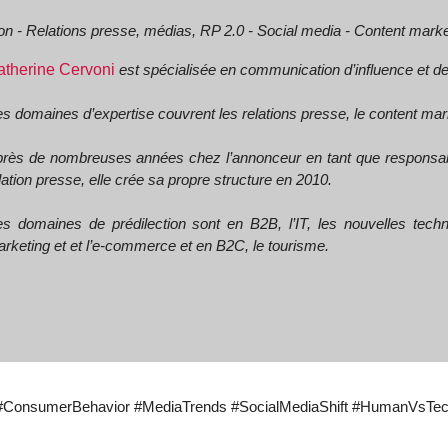
 - Relations presse, médias, RP 2.0 - Social media - Content marke
atherine Cervoni
est spécialisée en communication d’influence et de v
s domaines d’expertise couvrent les relations presse, le content mark
rès de nombreuses années chez l’annonceur en tant que responsab
lation presse, elle crée sa propre structure en 2010.
s domaines de prédilection sont en B2B, l’IT, les nouvelles techno
rketing et et l’e-commerce et en B2C, le tourisme.
ge #ConsumerBehavior #MediaTrends #SocialMediaShift #HumanVsTec