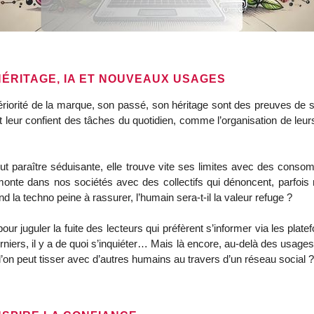
HÉRITAGE, IA ET NOUVEAUX USAGES
tériorité de la marque, son passé, son héritage sont des preuves de sol
eur confient des tâches du quotidien, comme l’organisation de leurs 
eut paraître séduisante, elle trouve vite ses limites avec des cons
 monte dans nos sociétés avec des collectifs qui dénoncent, parfoi
la techno peine à rassurer, l’humain sera-t-il la valeur refuge ?
our juguler la fuite des lecteurs qui préfèrent s’informer via les pl
derniers, il y a de quoi s’inquiéter… Mais là encore, au-delà des usage
l’on peut tisser avec d’autres humains au travers d’un réseau social ?