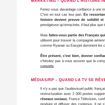
MARKETING – QUAND L’HISTOIRE I
Feriez-vous davantage confiance à une ma
C’est en tout cas leur pari.
En ressortant
histoire devient preuve de solidité et
prestigieuse qu’enracinée, il faut plus que
Mais
faites-vous partie des Français qu
utilisent pour trouver la compagnie aérie
comme Ryanair ou Easyjet dominent les cit
Être présent, c’est bien, donner conf
n’hésitez pas à vous assurer que la comp
consorts
.
MÉDIAS/RP – QUAND LA TV SE RÊ
Il n’y a pas que l’audiovisuel public fran
restructuration avec 2 000 postes sup
réseaux sociaux.
France Télévision, conf
produire et diffuser des contenus. Il ne