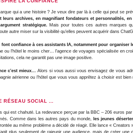
NSPIRE LA CONFIANCE
rque qui a une histoire ? Je veux dire par là à celle qui peut se p
 leurs archives, en magnifiant fondateurs et personnalités, en 
 argument stratégique.
Mais pour toutes ces autres marques qui
 toute autre miser sur la visibilité qu’elles peuvent acquérir dans Ch
i font confiance à ces assistants IA, notamment pour organiser 
nne ou l’hôtel le moins cher… l’agence de voyages spécialisée en cr
ations, cela ne garantit pas une image positive.
iance c’est mieux…
Alors si vous aussi vous envisagez de vous ad
agnie aérienne ou l’hôtel que vous vous apprêtez à choisir est bien
VE RÉSEAU SOCIAL …
çais qui est chahuté. La redevance perçue par la BBC – 206 euros par a
primés. Comme dans les autres pays du monde,
les jeunes déserten
rontée au même problème a décidé de réagir. Elle lance « Creators »
 s’agit plus seulement de rajeunir une audience, mais de créer un