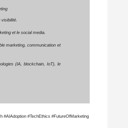
ting
isibilité.
eting et le social media.
le marketing, communication et
logies (IA, blockchain, IoT), le
h #AIAdoption #TechEthics #FutureOfMarketing