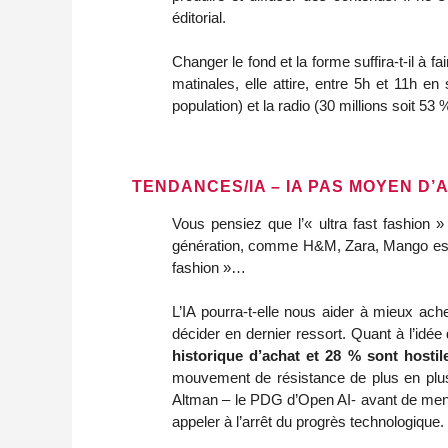
éditorial.
Changer le fond et la forme suffira-t-il à 
matinales, elle attire, entre 5h et 11h en
population) et la radio (30 millions soit 53 
TENDANCES/IA – IA PAS MOYEN D’
Vous pensiez que l’« ultra fast fashion »
génération, comme H&M, Zara, Mango est p
fashion »…
L’IA pourra-t-elle nous aider à mieux ac
décider en dernier ressort. Quant à l’idée
historique d’achat et 28 % sont hosti
mouvement de résistance de plus en plus
Altman – le PDG d’Open AI- avant de menac
appeler à l’arrêt du progrès technologique.