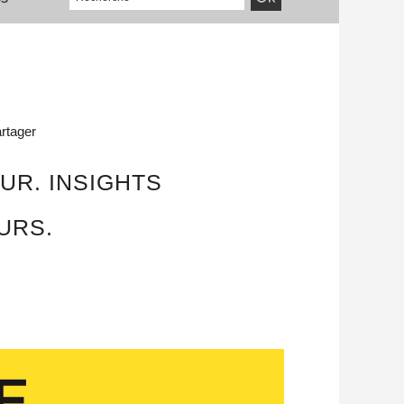
rtager
UR. INSIGHTS
URS.