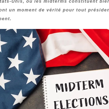
États‑Unis, où les midterms constituent bie
sont un moment de vérité pour tout présiden
ment.