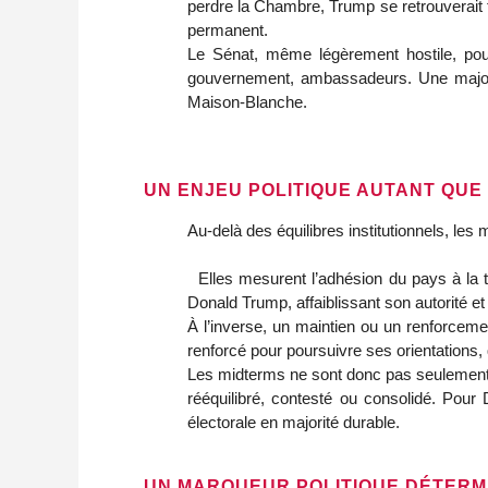
perdre la Chambre, Trump se retrouverait fa
permanent.
Le Sénat, même légèrement hostile, pour
gouvernement, ambassadeurs. Une majorité 
Maison‑Blanche.
UN ENJEU POLITIQUE AUTANT QUE
Au‑delà des équilibres institutionnels, les
  Elles mesurent l’adhésion du pays à la trajectoire présidentielle. Une contre‑performance républicaine serait interprétée comme un avertissement adressé à 
Donald Trump, affaiblissant son autorité et
À l’inverse, un maintien ou un renforcemen
renforcé pour poursuivre ses orientations, 
Les midterms ne sont donc pas seulement un
rééquilibré, contesté ou consolidé. Pour 
électorale en majorité durable.
UN MARQUEUR POLITIQUE DÉTERM