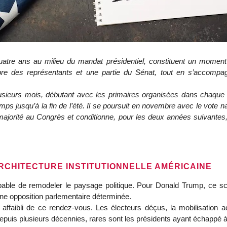
atre ans au milieu du mandat présidentiel, constituent un moment c
re des représentants et une partie du Sénat, tout en s’accompagn
usieurs mois, débutant avec les primaires organisées dans chaque É
emps jusqu’à la fin de l’été. Il se poursuit en novembre avec le vote na
 majorité au Congrès et conditionne, pour les deux années suivantes,
RCHITECTURE INSTITUTIONNELLE AMÉRICAINE
able de remodeler le paysage politique. Pour Donald Trump, ce scrut
 une opposition parlementaire déterminée.
t affaibli de ce rendez‑vous. Les électeurs déçus, la mobilisation a
Depuis plusieurs décennies, rares sont les présidents ayant échappé à