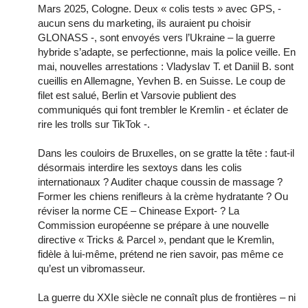
Mars 2025, Cologne. Deux « colis tests » avec GPS, -
aucun sens du marketing, ils auraient pu choisir
GLONASS -, sont envoyés vers l’Ukraine – la guerre
hybride s’adapte, se perfectionne, mais la police veille. En
mai, nouvelles arrestations : Vladyslav T. et Daniil B. sont
cueillis en Allemagne, Yevhen B. en Suisse. Le coup de
filet est salué, Berlin et Varsovie publient des
communiqués qui font trembler le Kremlin - et éclater de
rire les trolls sur TikTok -.
Dans les couloirs de Bruxelles, on se gratte la tête : faut-il
désormais interdire les sextoys dans les colis
internationaux ? Auditer chaque coussin de massage ?
Former les chiens renifleurs à la crème hydratante ? Ou
réviser la norme CE – Chinease Export- ? La
Commission européenne se prépare à une nouvelle
directive « Tricks & Parcel », pendant que le Kremlin,
fidèle à lui-même, prétend ne rien savoir, pas même ce
qu’est un vibromasseur.
La guerre du XXIe siècle ne connaît plus de frontières – ni