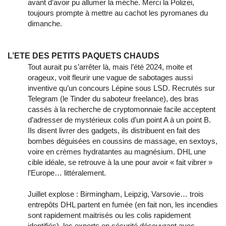
avant d’avoir pu allumer la mèche. Merci la Polizei,
toujours prompte à mettre au cachot les pyromanes du
dimanche.
L’ETE DES PETITS PAQUETS CHAUDS
Tout aurait pu s’arrêter là, mais l’été 2024, moite et
orageux, voit fleurir une vague de sabotages aussi
inventive qu’un concours Lépine sous LSD. Recrutés sur
Telegram (le Tinder du saboteur freelance), des bras
cassés à la recherche de cryptomonnaie facile acceptent
d’adresser de mystérieux colis d’un point A à un point B.
Ils disent livrer des gadgets, ils distribuent en fait des
bombes déguisées en coussins de massage, en sextoys,
voire en crèmes hydratantes au magnésium. DHL une
cible idéale, se retrouve à la une pour avoir « fait vibrer »
l’Europe… littéralement.
Juillet explose : Birmingham, Leipzig, Varsovie… trois
entrepôts DHL partent en fumée (en fait non, les incendies
sont rapidement maitrisés ou les colis rapidement
identifiés), les experts en sécurité découvrant avec