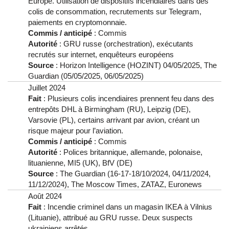
Europe. Utilisation de dispositifs incendiaires dans des
colis de consommation, recrutements sur Telegram,
paiements en cryptomonnaie.
Commis / anticipé
: Commis
Autorité
: GRU russe (orchestration), exécutants
recrutés sur internet, enquêteurs européens
Source
: Horizon Intelligence (HOZINT) 04/05/2025, The
Guardian (05/05/2025, 06/05/2025)
Juillet 2024
Fait
: Plusieurs colis incendiaires prennent feu dans des
entrepôts DHL à Birmingham (RU), Leipzig (DE),
Varsovie (PL), certains arrivant par avion, créant un
risque majeur pour l’aviation.
Commis / anticipé
: Commis
Autorité
: Polices britannique, allemande, polonaise,
lituanienne, MI5 (UK), BfV (DE)
Source
: The Guardian (16-17-18/10/2024, 04/11/2024,
11/12/2024), The Moscow Times, ZATAZ, Euronews
Août 2024
Fait
: Incendie criminel dans un magasin IKEA à Vilnius
(Lituanie), attribué au GRU russe. Deux suspects
ukrainiens arrêtés.