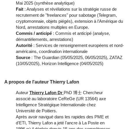
Mai 2025 (synthèse analytique)
Fait
: Analyses et révélations sur la stratégie russe de
recrutement de "freelances" pour sabotage (Telegram,
cryptomonnaie, objets piégés), extension à l’Amérique du
Nord, arrestations multiples en Europe.
Commis / anticipé
: Commis et anticipé (analyse,
démantèlements, arrestations)
Autorité
: Services de renseignement européens et nord-
américains, coordination internationale
Source
: The Guardian (05/05/2025, 06/05/2025), ZATAZ
(10/05/2025), Horizon Intelligence (04/05/2025)
A propos de l'auteur Thierry Lafon
Auteur
Thierry Lafon Dr
PhD 博士 Chercheur
associé au laboratoire CeReGe (UR 13564) axe
Intelligence Stratégique Internationale chez
Université de Poitiers.
Après avoir navigué dans les rapides des PME et
d'ETI, Thierry Lafon a jeté l'ancre à La Poste en
1996 où il déploie depuis 15 ans des compétences