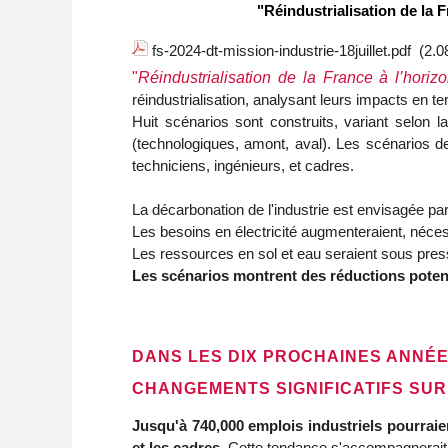
"Réindustrialisation de la F
fs-2024-dt-mission-industrie-18juillet.pdf
(2.0
"
Réindustrialisation de la France à l’horizo
réindustrialisation, analysant leurs impacts en 
Huit scénarios sont construits, variant selon 
(technologiques, amont, aval). Les scénarios de 
techniciens, ingénieurs, et cadres.
La décarbonation de l'industrie est envisagée par l'
Les besoins en électricité augmenteraient, néces
Les ressources en sol et eau seraient sous press
Les scénarios montrent des réductions potenti
DANS LES DIX PROCHAINES ANNÉE
CHANGEMENTS SIGNIFICATIFS SUR
Jusqu'à 740,000 emplois industriels pourraien
et les cadres
. Cette tendance s'accompagnerait d