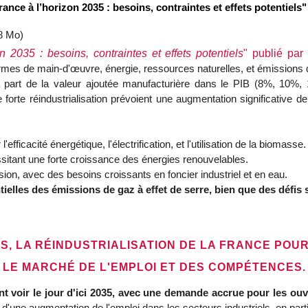
rance à l’horizon 2035 : besoins, contraintes et effets potentiels
8 Mo)
n 2035 : besoins, contraintes et effets potentiels
" publié par
termes de main-d'œuvre, énergie, ressources naturelles, et émissions
la part de la valeur ajoutée manufacturière dans le PIB (8%, 10%,
forte réindustrialisation prévoient une augmentation significative de
efficacité énergétique, l'électrification, et l'utilisation de la biomasse.
sitant une forte croissance des énergies renouvelables.
ion, avec des besoins croissants en foncier industriel et en eau.
elles des émissions de gaz à effet de serre, bien que des défis s
S, LA RÉINDUSTRIALISATION DE LA FRANCE PO
 LE MARCHÉ DE L'EMPLOI ET DES COMPÉTENCES.
t voir le jour d'ici 2035, avec une demande accrue pour les ouvri
'une augmentation de l'emploi dans les secteurs industriels, en part