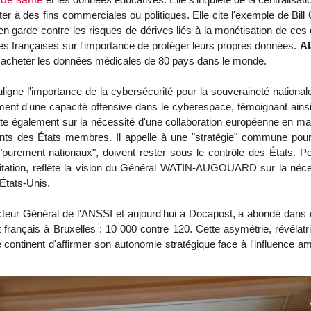
iter à des fins commerciales ou politiques.
Elle cite l'exemple de Bil
en garde contre les risques de dérives liés à la monétisation de ce
ses françaises sur l'importance de protéger leurs propres données.
Al
 d'acheter les données médicales de 80 pays dans le monde.
ligne l'importance de la cybersécurité pour la souveraineté nationale
nt d'une capacité offensive dans le cyberespace
, témoignant ains
iste également sur la nécessité d'une collaboration européenne en ma
rgents des États membres. Il appelle à une "stratégie" commune
pour
"purement nationaux", doivent rester sous le contrôle des États
. P
citation, reflète la vision du Général WATIN-AUGOUARD sur la nécess
États-Unis.
cteur Général de l'ANSSI et aujourd'hui à Docapost, a abondé dans c
français à Bruxelles : 10 000 contre 120. Cette asymétrie, révélatri
le continent d'affirmer son autonomie stratégique face à l'influence 