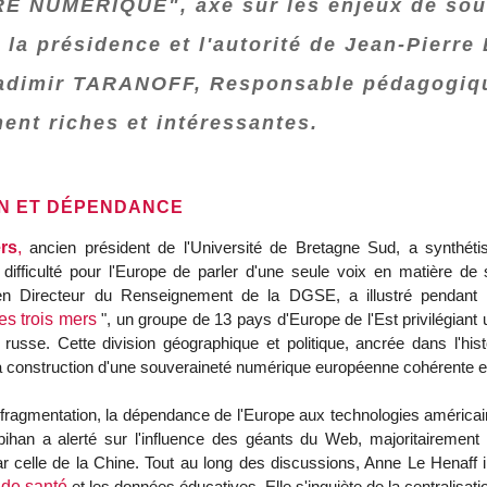
 NUMÉRIQUE", axé sur les enjeux de souve
la présidence et l'autorité de Jean-Pierre
ladimir TARANOFF, Responsable pédagogiqu
ent riches et intéressantes.
ON ET DÉPENDANCE
rs
,
ancien président de l'Université de Bretagne Sud, a synthét
a difficulté pour l'Europe de parler d'une seule voix en matière de
en Directeur du Renseignement de la DGSE, a illustré pendant c
 des trois mers
", un groupe de 13 pays d'Europe de l'Est privilégiant 
russe. Cette division géographique et politique, ancrée dans l'hist
a construction d'une souveraineté numérique européenne cohérente et
 fragmentation, la dépendance de l'Europe aux technologies améric
han a alerté sur l'influence des géants du Web, majoritairement a
ar celle de la Chine.
Tout au long des discussions, Anne Le Henaff i
de santé
et les données éducatives
. Elle s'inquiète de la centralis