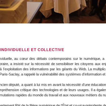
INDIVIDUELLE ET COLLECTIVE
dividuelle, au cœur des débats contemporains sur le numérique, a
oraire, a insisté sur la nécessité de sensibiliser les citoyens aux 
à l'exploitation des informations par les géants du Web. La multip
 Paris-Saclay, a rappelé la vulnérabilité des systèmes d'information e
cien député, a quant à lui mis en avant la nécessité d'une éducatio
réhension critique des technologies et de leurs usages. Il a égaleme
x mutations rapides du monde du travail et aux nouveaux métiers du 
partement RH de la filière numérique de l'État et co-vice-présidente de