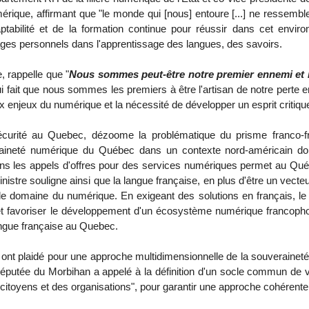
rique, affirmant que "le monde qui [nous] entoure [...] ne ressembl
ptabilité et de la formation continue
pour réussir dans cet environn
ges personnels dans l'apprentissage des langues, des savoirs.
, rappelle que "
Nous sommes peut-être notre premier ennemi
et 
ui fait que
nous sommes les premiers à être l'artisan de notre perte e
 enjeux du numérique et la nécessité de développer un esprit critiqu
curité au Quebec, dézoome la problématique du prisme franco-fr
eraineté numérique du Québec dans un contexte nord-américain domi
ans les appels d'offres pour des services numériques permet au Qué
nistre souligne ainsi que la langue française, en plus d'être un vecteu
le domaine du numérique. En exigeant des solutions en français, l
t favoriser le développement d'un écosystème numérique francophone
angue française au Quebec.
ont plaidé pour une approche multidimensionnelle de la souveraineté n
députée du Morbihan a appelé à la définition d'un socle commun de 
 citoyens et des organisations", pour garantir une approche cohérente