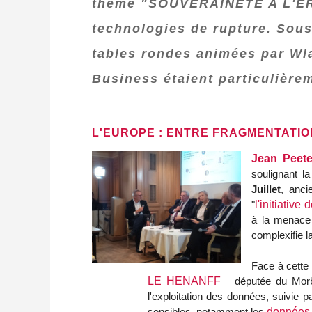
thème "SOUVERAINETÉ A L'ÈRE
technologies de rupture. Sous 
tables rondes animées par W
Business étaient particulièrem
L'EUROPE : ENTRE FRAGMENTATI
Jean Peete
soulignant l
Juillet
, anci
"
l'initiative
à la menace 
complexifie l
Face à cette
LE HENANFF
députée du Morbi
l'exploitation des données, suivie p
sensibles, notamment les
données 