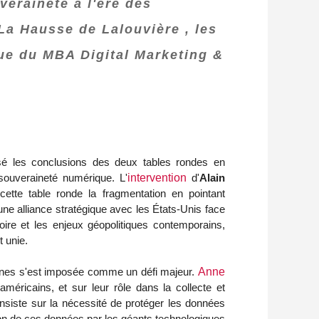
raineté à l'ère des
 La Hausse de Lalouvière , les
e du MBA Digital Marketing &
isé les conclusions des deux tables rondes en
 souveraineté numérique. L'
intervention
d'
Alain
ette table ronde la fragmentation en pointant
une alliance stratégique avec les États-Unis face
oire et les enjeux géopolitiques contemporains,
 unie.
aines s'est imposée comme un défi majeur.
Anne
méricains, et sur leur rôle dans la collecte et
nsiste sur la nécessité de protéger les données
ation de ces données par les géants technologiques