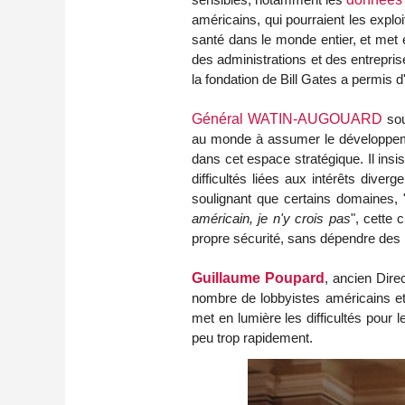
américains, qui pourraient les explo
santé dans le monde entier, et met 
des administrations et des entrepri
la fondation de Bill Gates a permis
Général WATIN-AUGOUARD
sou
au monde à assumer le développeme
dans cet espace stratégique.
Il ins
difficultés liées aux intérêts dive
soulignant que certains domaines, 
américain, je n'y crois pas
", c
ette 
propre sécurité, sans dépendre des 
Guillaume Poupard
, ancien Dire
nombre de lobbyistes américains et 
met en lumière les difficultés pour 
peu trop rapidement.