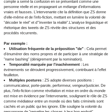
compte a semé la confusion en se présentant comme une
personne réelle et en propageant un mélange d'informations
vraies et fausses. L'intervenante cite la définition que ZS donne
d'elle-même et de l'info-fiction, mettant en lumière la volonté de
"décoder le réel" et d'"inventer la réalité".L'analyse linguistique et
rhétorique des tweets de ZS révèle des structures et des
procédés récurrents.
Par exemple :
Utilisation fréquente de la préposition "de"
: Cela permet
d'énumérer des noms propres et de participer à une stratégie de
"name bashing" (dénigrement par la nomination).
Temporalité marquée par l'inachèvement
: Les
événements se déroulent progressivement, contribuant à l'effet
feuilleton.
Multiples postures
: ZS adopte diverses positions :
communicateur, porte-parole, performeur, vengeur/justicier. De
plus, l'info-fiction comme révélation et mise en ordre du monde
est mise en évidence par l'intervenante, soulignant le rôle de ZS
comme médiateur entre un monde où des faits criminels sont
cachés et un public qui les ignore. Elle souligne la volonté du
personnage de "remettre les choses à leur bon endroit".