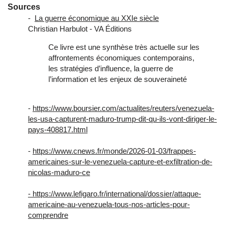
Sources
-
La guerre économique au XXIe siècle
Christian Harbulot - VA Éditions
Ce livre est une synthèse très actuelle sur les
affrontements économiques contemporains,
les stratégies d’influence, la guerre de
l’information et les enjeux de souveraineté
-
https://www.boursier.com/actualites/reuters/venezuela-
les-usa-capturent-maduro-trump-dit-qu-ils-vont-diriger-le-
pays-408817.html
-
https://www.cnews.fr/monde/2026-01-03/frappes-
americaines-sur-le-venezuela-capture-et-exfiltration-de-
nicolas-maduro-ce
- https://www.lefigaro.fr/international/dossier/attaque-
americaine-au-venezuela-tous-nos-articles-pour-
comprendre