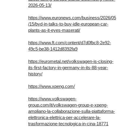
2026-05-13/
https://www.euronews.com/business/2026/05
/15/byd-in-talks-to-buy-idle-european-car-
plants-as-it-eyes-maserati/
https://www.ft.com/content/d7d0fbc8-2e92-
49c5-be38-1412d8392fa9
https://eurometal.net/volkswagen-is-closing-
its-first-factory-in-germany-in-its-88-year-
history/
https://www.xpeng.com/
https://www.volkswagen-
group.com/it/volkswagen-group-e-xpeng-
ampliano-la-collaborazione-sulla-piattaforma-
elettronica-elettrica-per-accelerare-la-
trasformazione-tecnologica-in-cina-18771