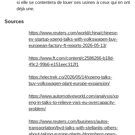
si elle se contentera de louer ses usines à ceux qui en ont
déjà une.
Sources
https://www.reuters.com/world/china/chinese-
ev-startup-xpeng-talks-with-volkswagen-buy-
european-factory-ft-reports-2026-05-13/
https://www.ft.com/content/c2586266-b18d-
49c2-99b6-e151eec312f1
https://electrek.co/2026/05/14/xpeng-talks-
buy-volkswagen-plant-europe-expansion/
https://www.automotiveworld.com/analysis/xp
eng-in-talks-to-relieve-vws-eu-overcapacity-
problem/
https://www.reuters.com/business/autos-
transportation/byd-talks-with-stellantis-others-
about-taking-europe-plants-bloomberg-news-