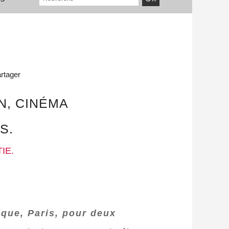
rtager
ON, CINÉMA
S.
IE.
ique, Paris, pour deux