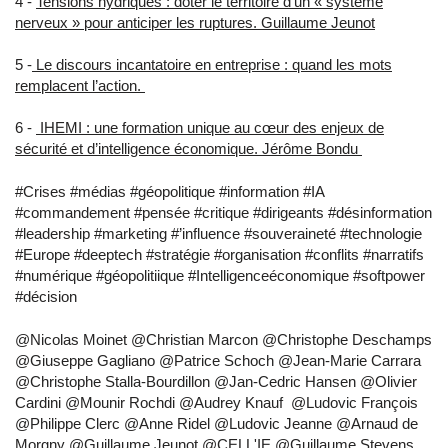
4 -
Tensions hydriques : doter le territoire d’un « système
nerveux » pour anticiper les ruptures. Guillaume Jeunot
5 -
Le discours incantatoire en entreprise : quand les mots
remplacent l’action.
6 -
IHEMI : une formation unique au cœur des enjeux de
sécurité et d’intelligence économique. Jérôme Bondu
#Crises #médias #géopolitique #information #IA
#commandement #pensée #critique #dirigeants #désinformation
#leadership #marketing #’influence #souveraineté #technologie
#Europe #deeptech #stratégie #organisation #conflits #narratifs
#numérique #géopolitiique #Intelligenceéconomique #softpower
#décision
@Nicolas Moinet @Christian Marcon @Christophe Deschamps
@Giuseppe Gagliano @Patrice Schoch @Jean-Marie Carrara
@Christophe Stalla-Bourdillon @Jan-Cedric Hansen @Olivier
Cardini @Mounir Rochdi @Audrey Knauf @Ludovic François
@Philippe Clerc @Anne Ridel @Ludovic Jeanne @Arnaud de
Morgny @Guillaume Jeunot @CELL'IE @Guillaume Stevens