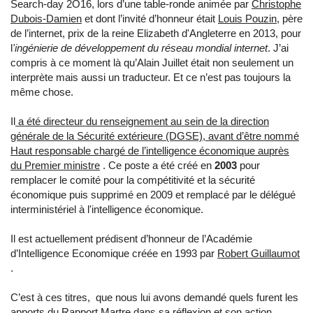
Search-day 2O16, lors d’une table-ronde animée par
Christophe
Dubois-Damien
et dont l’invité d’honneur était
Louis Pouzin
, père
de l’internet, prix de la reine Elizabeth d'Angleterre en 2013, pour
l
'ingénierie de développement du réseau mondial internet
. J’ai
compris à ce moment là qu’Alain Juillet était non seulement un
interprète mais aussi un traducteur. Et ce n’est pas toujours la
même chose.
Il
a été directeur du renseignement au sein de la direction
générale de la Sécurité extérieure (DGSE), avant d’être nommé
Haut responsable chargé de l’intelligence économique auprès
du Premier ministre
. Ce poste a été créé en
2003
pour
remplacer le comité pour la compétitivité et la sécurité
économique puis supprimé en 2009 et remplacé par le délégué
interministériel à l'intelligence économique.
Il est actuellement prédisent d’honneur de l’Académie
d’Intelligence Economique créée en 1993 par
Robert Guillaumot
.
C’est à ces titres, que nous lui avons demandé quels furent les
apports du
Rapport Martre
dans sa réflexion et son action.