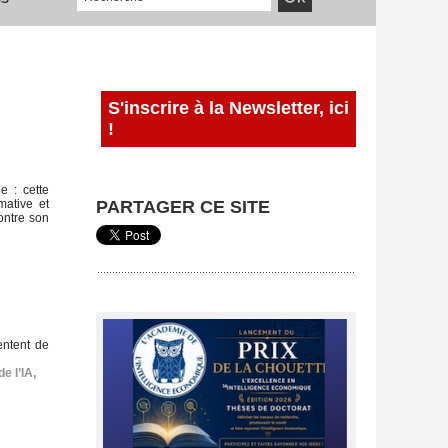
S'inscrire à la Newsletter, ici
!
e : cette
mative et
PARTAGER CE SITE
ontre son
entent de
de l’IA
,