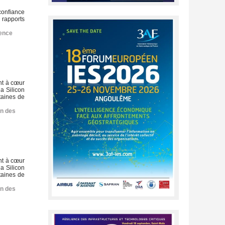
confiance
 rapports
gence
nt à cœur
a Silicon
taines de
on des
nt à cœur
a Silicon
taines de
on des