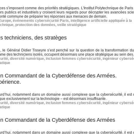
es s’imposent comme des priorités stratégiques. L'Institut Polytechnique de Paris
publics et industriels y croisent leurs regards pour décrypter les avancées scien
 volonté commune de préparer les réponses aux menaces de demain.
 Europe
,
événements cybersécurité Paris
,
intelligence artificielle appliquée à la
echnique
,
protection des données
,
veille stratégique
s techniciens, des stratèges
, le Général Didier Tisseyre s’est penché sur la question de la transformation du
me des techniciens isolés, occupent désormais une place stratégique au sein des.
urité
,
diversité numérique
,
inclusion femmes cybersécurité
,
ingénieur cybersé
atique
cien Commandant de la Cyberdéfense des Armées.
périence.
ourd’hui, notamment dans un domaine aussi complexe que la cybersécurité, il est c
esque exclusivement sur la technologie – est désormais insuffisante.
urité
,
diversité numérique
,
inclusion femmes cybersécurité
,
ingénieur cybersé
atique
cien Commandant de la Cyberdéfense des Armées
ourd’hui, notamment dans un domaine aussi complexe que la cybersécurité, il est c