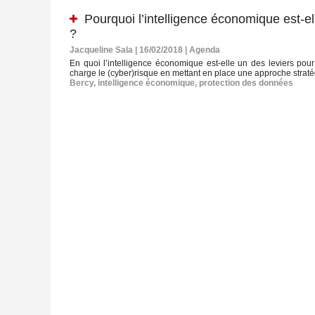
Pourquoi l’intelligence économique est-ell
?
Jacqueline Sala | 16/02/2018
|
Agenda
En quoi l’intelligence économique est-elle un des leviers pou
charge le (cyber)risque en mettant en place une approche stratég
Bercy
,
intelligence économique
,
protection des données