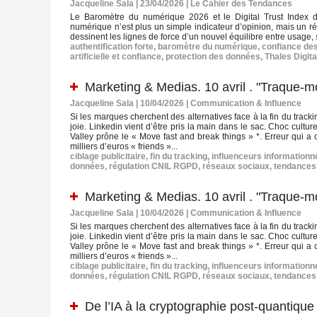
Jacqueline Sala | 23/04/2026
|
Le Cahier des Tendances
Le Baromètre du numérique 2026 et le Digital Trust Index 
numérique n’est plus un simple indicateur d’opinion, mais un ré
dessinent les lignes de force d’un nouvel équilibre entre usage, 
authentification forte
,
baromètre du numérique
,
confiance des
artificielle et confiance
,
protection des données
,
Thales Digita
Marketing & Medias. 10 avril . "Traque-mo
Jacqueline Sala | 10/04/2026
|
Communication & Influence
Si les marques cherchent des alternatives face à la fin du trac
joie. Linkedin vient d’être pris la main dans le sac. Choc cult
Valley prône le « Move fast and break things » *. Erreur qui a 
milliers d’euros « friends »...
ciblage publicitaire
,
fin du tracking
,
influenceurs informationn
données
,
régulation CNIL RGPD
,
réseaux sociaux
,
tendances
Marketing & Medias. 10 avril . "Traque-mo
Jacqueline Sala | 10/04/2026
|
Communication & Influence
Si les marques cherchent des alternatives face à la fin du trac
joie. Linkedin vient d’être pris la main dans le sac. Choc cult
Valley prône le « Move fast and break things » *. Erreur qui a 
milliers d’euros « friends »...
ciblage publicitaire
,
fin du tracking
,
influenceurs informationn
données
,
régulation CNIL RGPD
,
réseaux sociaux
,
tendances
De l’IA à la cryptographie post-quantique :