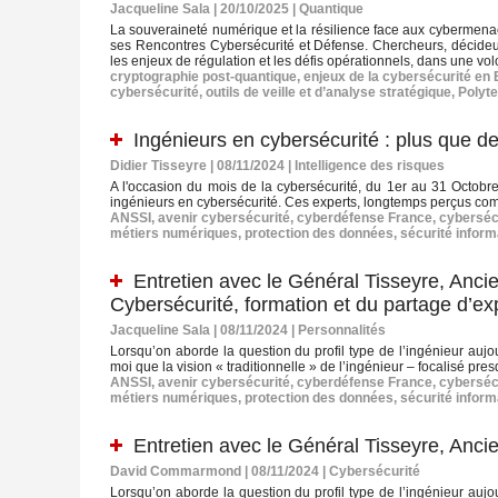
Jacqueline Sala | 20/10/2025
|
Quantique
La souveraineté numérique et la résilience face aux cybermenac
ses Rencontres Cybersécurité et Défense. Chercheurs, décideurs 
les enjeux de régulation et les défis opérationnels, dans une
cryptographie post-quantique
,
enjeux de la cybersécurité en
cybersécurité
,
outils de veille et d’analyse stratégique
,
Polyt
Ingénieurs en cybersécurité : plus que de
Didier Tisseyre | 08/11/2024
|
Intelligence des risques
A l'occasion du mois de la cybersécurité, du 1er au 31 Octobre
ingénieurs en cybersécurité. Ces experts, longtemps perçus com
ANSSI
,
avenir cybersécurité
,
cyberdéfense France
,
cyberséc
métiers numériques
,
protection des données
,
sécurité inform
Entretien avec le Général Tisseyre, An
Cybersécurité, formation et du partage d’ex
Jacqueline Sala | 08/11/2024
|
Personnalités
Lorsqu’on aborde la question du profil type de l’ingénieur auj
moi que la vision « traditionnelle » de l’ingénieur – focalisé pr
ANSSI
,
avenir cybersécurité
,
cyberdéfense France
,
cyberséc
métiers numériques
,
protection des données
,
sécurité inform
Entretien avec le Général Tisseyre, An
David Commarmond | 08/11/2024
|
Cybersécurité
Lorsqu’on aborde la question du profil type de l’ingénieur auj