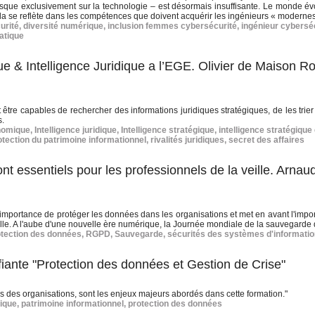
presque exclusivement sur la technologie – est désormais insuffisante. Le monde év
 cela se reflète dans les compétences que doivent acquérir les ingénieurs « modernes
urité
,
diversité numérique
,
inclusion femmes cybersécurité
,
ingénieur cybersé
atique
& Intelligence Juridique a l’EGE. Olivier de Maison R
 être capables de rechercher des informations juridiques stratégiques, de les trier
s.
onomique
,
Intelligence juridique
,
Intelligence stratégique
,
intelligence stratégique 
otection du patrimoine informationnel
,
rivalités juridiques
,
secret des affaires
 essentiels pour les professionnels de la veille. Arnau
mportance de protéger les données dans les organisations et met en avant l'impo
ille. A l'aube d'une nouvelle ère numérique, la Journée mondiale de la sauvegarde d
otection des données
,
RGPD
,
Sauvegarde
,
sécurités des systèmes d'informatio
iante "Protection des données et Gestion de Crise"
ées des organisations, sont les enjeux majeurs abordés dans cette formation."
ique
,
patrimoine informationnel
,
protection des données