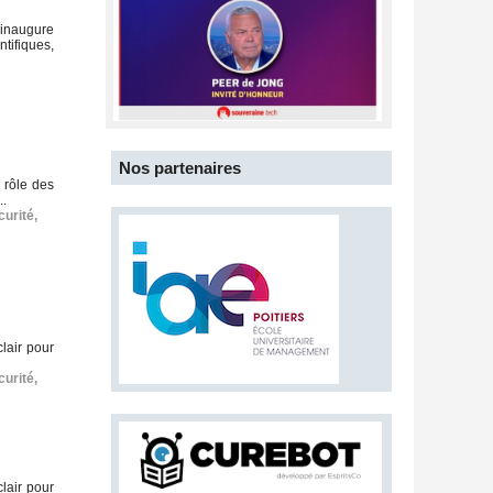
 inaugure
tifiques,
Nos partenaires
 rôle des
..
curité
,
lair pour
curité
,
lair pour