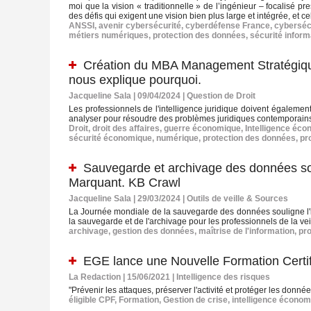
moi que la vision « traditionnelle » de l’ingénieur – focalisé 
des défis qui exigent une vision bien plus large et intégrée, et
ANSSI
,
avenir cybersécurité
,
cyberdéfense France
,
cyberséc
métiers numériques
,
protection des données
,
sécurité inform
Création du MBA Management Stratégique 
nous explique pourquoi.
Jacqueline Sala | 09/04/2024
|
Question de Droit
Les professionnels de l'intelligence juridique doivent également
analyser pour résoudre des problèmes juridiques contemporain
Droit
,
droit des affaires
,
guerre économique
,
Intelligence éc
sécurité économique
,
numérique
,
protection des données
,
pr
Sauvegarde et archivage des données sont
Marquant. KB Crawl
Jacqueline Sala | 29/03/2024
|
Outils de veille & Sources
La Journée mondiale de la sauvegarde des données souligne l'i
la sauvegarde et de l'archivage pour les professionnels de la ve
archivage
,
gestion des données
,
maîtrise de l'information
,
pr
EGE lance une Nouvelle Formation Certif
La Redaction | 15/06/2021
|
Intelligence des risques
"Prévenir les attaques, préserver l'activité et protéger les donn
éligible CPF
,
Formation
,
Gestion de crise
,
intelligence économ