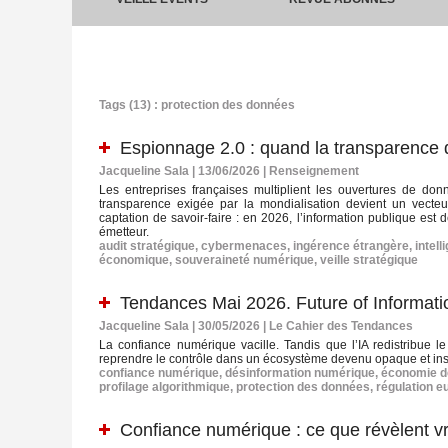
Tags (13) : protection des données
Espionnage 2.0 : quand la transparence
Jacqueline Sala | 13/06/2026
|
Renseignement
Les entreprises françaises multiplient les ouvertures de donn
transparence exigée par la mondialisation devient un vecteur
captation de savoir‑faire : en 2026, l’information publique e
émetteur.
audit stratégique
,
cybermenaces
,
ingérence étrangère
,
intel
économique
,
souveraineté numérique
,
veille stratégique
Tendances Mai 2026. Future of Informati
Jacqueline Sala | 30/05/2026
|
Le Cahier des Tendances
La confiance numérique vacille. Tandis que l’IA redistribue l
reprendre le contrôle dans un écosystème devenu opaque et ins
confiance numérique
,
désinformation numérique
,
économie d
profilage algorithmique
,
protection des données
,
régulation e
Confiance numérique : ce que révèlent vr