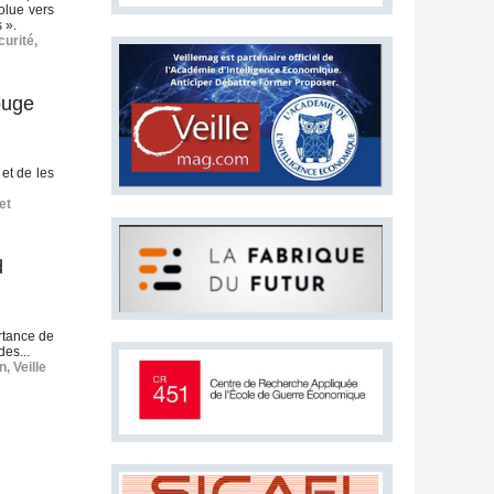
olue vers
 ».
curité
,
ouge
 et de les
et
d
rtance de
es...
n
,
Veille