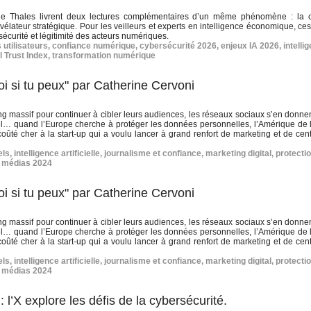
de Thales livrent deux lectures complémentaires d’un même phénomène : la 
vélateur stratégique. Pour les veilleurs et experts en intelligence économique, ces
sécurité et légitimité des acteurs numériques.
 utilisateurs
,
confiance numérique
,
cybersécurité 2026
,
enjeux IA 2026
,
intelli
l Trust Index
,
transformation numérique
i si tu peux" par Catherine Cervoni
king massif pour continuer à cibler leurs audiences, les réseaux sociaux s’en donne
urel… quand l’Europe cherche à protéger les données personnelles, l’Amérique de l
coûté cher à la start-up qui a voulu lancer à grand renfort de marketing et de cen
els
,
intelligence artificielle
,
journalisme et confiance
,
marketing digital
,
protecti
 médias 2024
i si tu peux" par Catherine Cervoni
king massif pour continuer à cibler leurs audiences, les réseaux sociaux s’en donne
urel… quand l’Europe cherche à protéger les données personnelles, l’Amérique de l
coûté cher à la start-up qui a voulu lancer à grand renfort de marketing et de cen
els
,
intelligence artificielle
,
journalisme et confiance
,
marketing digital
,
protecti
 médias 2024
 l’X explore les défis de la cybersécurité.