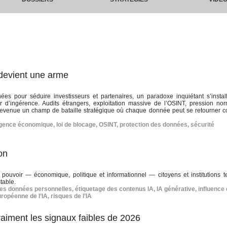
 devient une arme
ées pour séduire investisseurs et partenaires, un paradoxe inquiétant s’install
 d’ingérence. Audits étrangers, exploitation massive de l’OSINT, pression nor
st devenue un champ de bataille stratégique où chaque donnée peut se retourner c
ligence économique
,
loi de blocage
,
OSINT
,
protection des données
,
sécurité
on
e pouvoir — économique, politique et informationnel — citoyens et institutions t
table.
es données personnelles
,
étiquetage des contenus IA
,
IA générative
,
influence 
uropéenne de l’IA
,
risques de l’IA
aiment les signaux faibles de 2026