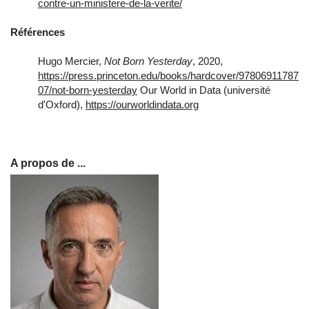
contre-un-ministere-de-la-verite/
Références
Hugo Mercier,
Not Born Yesterday
, 2020,
https://press.princeton.edu/books/hardcover/97806911787
07/not-born-yesterday
Our World in Data (université
d'Oxford),
https://ourworldindata.org
A propos de ...