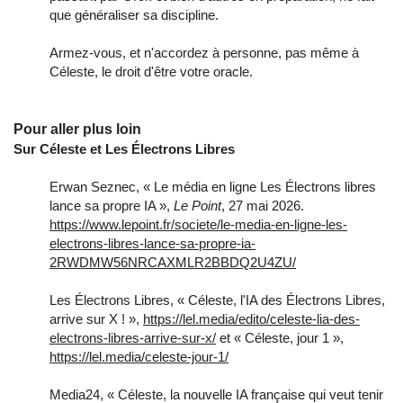
que généraliser sa discipline.
Armez-vous, et n'accordez à personne, pas même à
Céleste, le droit d'être votre oracle.
Pour aller plus loin
Sur Céleste et Les Électrons Libres
Erwan Seznec, « Le média en ligne Les Électrons libres
lance sa propre IA »,
Le Point
, 27 mai 2026.
https://www.lepoint.fr/societe/le-media-en-ligne-les-
electrons-libres-lance-sa-propre-ia-
2RWDMW56NRCAXMLR2BBDQ2U4ZU/
Les Électrons Libres, « Céleste, l'IA des Électrons Libres,
arrive sur X ! »,
https://lel.media/edito/celeste-lia-des-
electrons-libres-arrive-sur-x/
et « Céleste, jour 1 »,
https://lel.media/celeste-jour-1/
Media24, « Céleste, la nouvelle IA française qui veut tenir