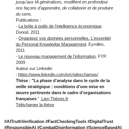
jusqu'aux IA génératives, modifient en profondeur
nos façons d'apprendre, de collaborer et de produire
du sens.
Publications :
-
La boîte à outils de l'intelligence économique
.
Dunod. 2011
-
Organisez vos données personnelles. L'essentiel
du Personal Knowledge Management
. Eyrolles.
2011
-
Le nouveau management de l'information
. FYP.
2009
Auteur sur Linkedin
:
https://www.linkedin.com/in/chdeschamps/
Thèse : "La phase d’analyse dans le cycle de la
veille stratégique : conditions d’une mise en
œuvre pertinente dans le cadre d’organisations
françaises
"
Lien Thèses.fr
Télécharger la thèse
#AITruthVerification #FactCheckingTools #DigitalTrust 
#ResponsibleAI #CombatDisinformation #ScienceBasedAI 