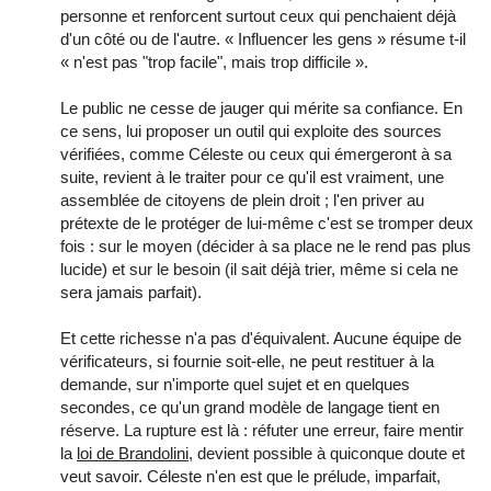
personne et renforcent surtout ceux qui penchaient déjà
d'un côté ou de l'autre. « Influencer les gens » résume t-il
« n'est pas "trop facile", mais trop difficile ».
Le public ne cesse de jauger qui mérite sa confiance. En
ce sens, lui proposer un outil qui exploite des sources
vérifiées, comme Céleste ou ceux qui émergeront à sa
suite, revient à le traiter pour ce qu'il est vraiment, une
assemblée de citoyens de plein droit ; l'en priver au
prétexte de le protéger de lui-même c'est se tromper deux
fois : sur le moyen (décider à sa place ne le rend pas plus
lucide) et sur le besoin (il sait déjà trier, même si cela ne
sera jamais parfait).
Et cette richesse n'a pas d'équivalent. Aucune équipe de
vérificateurs, si fournie soit-elle, ne peut restituer à la
demande, sur n'importe quel sujet et en quelques
secondes, ce qu'un grand modèle de langage tient en
réserve. La rupture est là : réfuter une erreur, faire mentir
la
loi de Brandolini
, devient possible à quiconque doute et
veut savoir. Céleste n'en est que le prélude, imparfait,