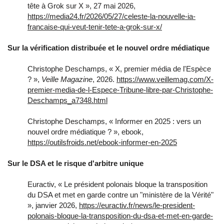
tête à Grok sur X », 27 mai 2026,
https://media24.fr/2026/05/27/celeste-la-nouvelle-ia-
francaise-qui-veut-tenir-tete-a-grok-sur-x/
Sur la vérification distribuée et le nouvel ordre médiatique
Christophe Deschamps, « X, premier média de l'Espèce
? »,
Veille Magazine
, 2026.
https://www.veillemag.com/X-
premier-media-de-l-Espece-Tribune-libre-par-Christophe-
Deschamps_a7348.html
Christophe Deschamps, « Informer en 2025 : vers un
nouvel ordre médiatique ? », ebook,
https://outilsfroids.net/ebook-informer-en-2025
Sur le DSA et le risque d'arbitre unique
Euractiv, « Le président polonais bloque la transposition
du DSA et met en garde contre un "ministère de la Vérité"
», janvier 2026,
https://euractiv.fr/news/le-president-
polonais-bloque-la-transposition-du-dsa-et-met-en-garde-