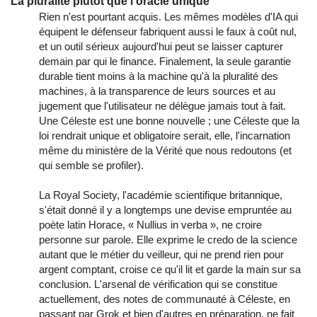
La pluralité plutôt que l'oracle unique
Rien n'est pourtant acquis. Les mêmes modèles d'IA qui
équipent le défenseur fabriquent aussi le faux à coût nul,
et un outil sérieux aujourd'hui peut se laisser capturer
demain par qui le finance. Finalement, la seule garantie
durable tient moins à la machine qu'à la pluralité des
machines, à la transparence de leurs sources et au
jugement que l'utilisateur ne délègue jamais tout à fait.
Une Céleste est une bonne nouvelle ; une Céleste que la
loi rendrait unique et obligatoire serait, elle, l'incarnation
même du ministère de la Vérité que nous redoutons (et
qui semble se profiler).
La Royal Society, l'académie scientifique britannique,
s'était donné il y a longtemps une devise empruntée au
poète latin Horace, « Nullius in verba », ne croire
personne sur parole. Elle exprime le credo de la science
autant que le métier du veilleur, qui ne prend rien pour
argent comptant, croise ce qu'il lit et garde la main sur sa
conclusion. L'arsenal de vérification qui se constitue
actuellement, des notes de communauté à Céleste, en
passant par Grok et bien d'autres en préparation, ne fait