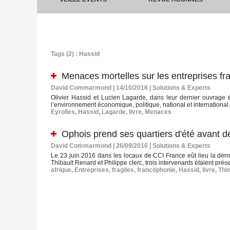
Tags (2) : Hassid
Menaces mortelles sur les entreprises fra
David Commarmond | 14/10/2016
|
Solutions & Experts
Olivier Hassid et Lucien Lagarde, dans leur dernier ouvrage 
l’environnement économique, politique, national et international
Eyrolles
,
Hassid
,
Lagarde
,
livre
,
Menaces
Ophois prend ses quartiers d'été avant de
David Commarmond | 26/09/2016
|
Solutions & Experts
Le 23 juin 2016 dans les locaux de CCI France eût lieu la der
Thibault Renard et Philippe clerc, trois intervenants étaient prése
afrique
,
Entreprises
,
fragiles
,
francophonie
,
Hassid
,
livre
,
Thi