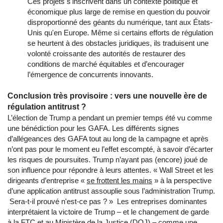
Ces projets s'inscrivent dans un contexte politique et
économique plus large de remise en question du pouvoir
disproportionné des géants du numérique, tant aux États-
Unis qu'en Europe. Même si certains efforts de régulation
se heurtent à des obstacles juridiques, ils traduisent une
volonté croissante des autorités de restaurer des
conditions de marché équitables et d’encourager
l’émergence de concurrents innovants.
Conclusion très provisoire : vers une nouvelle ère de
régulation antitrust ?
L’élection de Trump a pendant un premier temps été vu comme
une bénédiction pour les GAFA. Les différents signes
d’allégeances des GAFA tout au long de la campagne et après
n’ont pas pour le moment eu l’effet escompté, à savoir d’écarter
les risques de poursuites. Trump n’ayant pas (encore) joué de
son influence pour répondre à leurs attentes. « Wall Street et les
dirigeants d’entreprise «
se frottent les mains
» à la perspective
d’une application antitrust assouplie sous l’administration Trump.
Sera-t-il prouvé n'est-ce pas ? » Les entreprises dominantes
interprétaient la victoire de Trump – et le changement de garde
à la FTC et au Ministère de la Justice (DOJ) – comme une