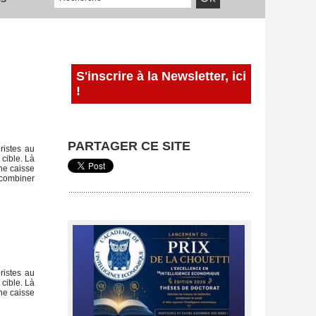
S'inscrire à la Newsletter, ici
!
PARTAGER CE SITE
ristes au
 cible. Là
ne caisse
« combiner
ristes au
 cible. Là
ne caisse