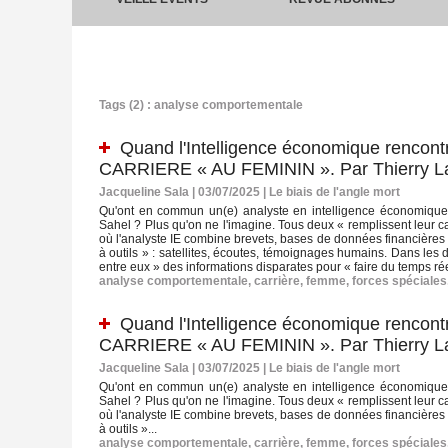
Tags (2) : analyse comportementale
Quand l'Intelligence économique renco
CARRIERE « AU FEMININ ». Par Thierry L
Jacqueline Sala | 03/07/2025
|
Le biais de l'angle mort
Qu'ont en commun un(e) analyste en intelligence économique
Sahel ? Plus qu'on ne l'imagine. Tous deux « remplissent leur cai
où l'analyste IE combine brevets, bases de données financières 
à outils » : satellites, écoutes, témoignages humains. Dans les d
entre eux » des informations disparates pour « faire du temps rée
analyse comportementale
,
carrière
,
femme
,
forces spéciales
Quand l'Intelligence économique renco
CARRIERE « AU FEMININ ». Par Thierry L
Jacqueline Sala | 03/07/2025
|
Le biais de l'angle mort
Qu'ont en commun un(e) analyste en intelligence économique
Sahel ? Plus qu'on ne l'imagine. Tous deux « remplissent leur cai
où l'analyste IE combine brevets, bases de données financières 
à outils »...
analyse comportementale
,
carrière
,
femme
,
forces spéciales