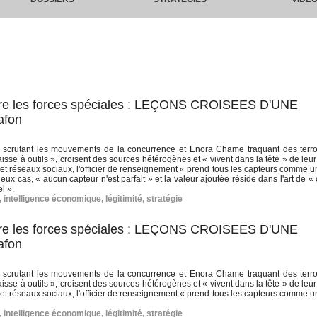
ntre les forces spéciales : LEÇONS CROISEES D'UNE
afon
 scrutant les mouvements de la concurrence et Enora Chame traquant des terro
sse à outils », croisent des sources hétérogènes et « vivent dans la tête » de leur
et réseaux sociaux, l'officier de renseignement « prend tous les capteurs comme u
eux cas, « aucun capteur n'est parfait » et la valeur ajoutée réside dans l'art de 
l ».
,
intelligence économique
,
légitimité
,
stratégie
ntre les forces spéciales : LEÇONS CROISEES D'UNE
afon
 scrutant les mouvements de la concurrence et Enora Chame traquant des terro
sse à outils », croisent des sources hétérogènes et « vivent dans la tête » de leur
et réseaux sociaux, l'officier de renseignement « prend tous les capteurs comme u
,
intelligence économique
,
légitimité
,
stratégie