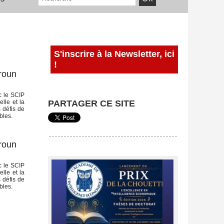
S'inscrire à la Newsletter, ici
!
aroun
c le SCIP
elle et la
PARTAGER CE SITE
 défis de
bles.
aroun
c le SCIP
elle et la
 défis de
bles.