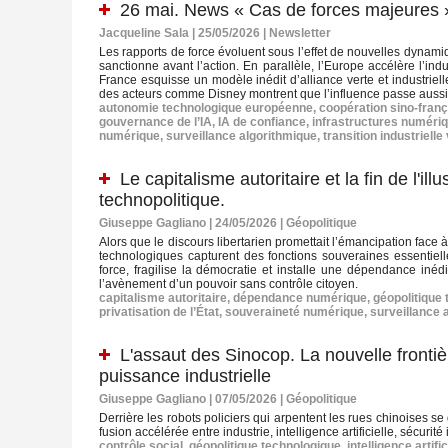
26 mai. News « Cas de forces majeures 
Jacqueline Sala | 25/05/2026
|
Newsletter
Les rapports de force évoluent sous l’effet de nouvelles dynamiqu
sanctionne avant l’action. En parallèle, l’Europe accélère l’in
France esquisse un modèle inédit d’alliance verte et industrie
des acteurs comme Disney montrent que l’influence passe aussi pa
autonomie technologique européenne
,
coopération sino‑fran
gouvernance de l’IA
,
IA de confiance
,
infrastructures numéri
numérique
,
surveillance algorithmique
,
transition industrielle
Le capitalisme autoritaire et la fin de l'i
technopolitique.
Giuseppe Gagliano | 24/05/2026
|
Géopolitique
Alors que le discours libertarien promettait l’émancipation face à
technologiques capturent des fonctions souveraines essentiell
force, fragilise la démocratie et installe une dépendance inédit
l’avènement d’un pouvoir sans contrôle citoyen.
capitalisme autoritaire
,
dépendance numérique
,
géopolitique
privatisation de l’État
,
souveraineté numérique
,
surveillance 
L'assaut des Sinocop. La nouvelle frontiè
puissance industrielle
Giuseppe Gagliano | 07/05/2026
|
Géopolitique
Derrière les robots policiers qui arpentent les rues chinoises se
fusion accélérée entre industrie, intelligence artificielle, sécurité
contrôle social
,
géopolitique technologique
,
intelligence artific