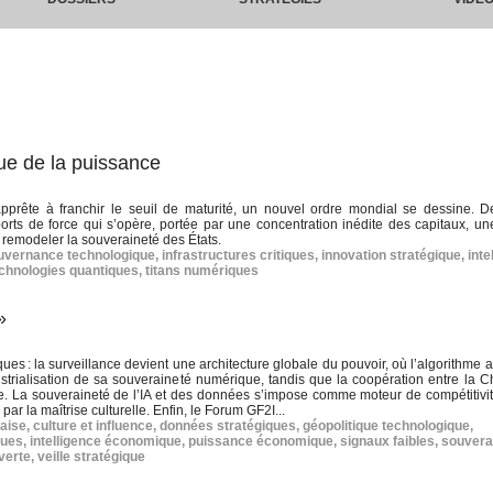
que de la puissance
apprête à franchir le seuil de maturité, un nouvel ordre mondial se dessine. De
ports de force qui s’opère, portée par une concentration inédite des capitaux, une
remodeler la souveraineté des États.
uvernance technologique
,
infrastructures critiques
,
innovation stratégique
,
inte
chnologies quantiques
,
titans numériques
»
es : la surveillance devient une architecture globale du pouvoir, où l’algorithme a
dustrialisation de sa souveraineté numérique, tandis que la coopération entre la Ch
lle. La souveraineté de l’IA et des données s’impose comme moteur de compétitivi
r la maîtrise culturelle. Enfin, le Forum GF2I...
çaise
,
culture et influence
,
données stratégiques
,
géopolitique technologique
,
ques
,
intelligence économique
,
puissance économique
,
signaux faibles
,
souvera
 verte
,
veille stratégique