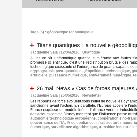
Tags (5) : géopolitique technologique
Titans quantiques : la nouvelle géopoliti
Jacqueline Sala | 12/06/2026
|
Quantique
À l’heure où l’informatique quantique tolérante aux fautes s’
promesse scientifique, c’est une redistribution brutale des rap
technologique croissante et l’émergence de géants capables de 
cryptographie post‑quantique
,
géopolitique technologique
,
go
artificielle
,
puissance numérique
,
souveraineté numérique
,
te
26 mai. News « Cas de forces majeures 
Jacqueline Sala | 25/05/2026
|
Newsletter
Les rapports de force évoluent sous l’effet de nouvelles dynamiqu
sanctionne avant l’action. En parallèle, l’Europe accélère l’in
France esquisse un modèle inédit d’alliance verte et industrie
des acteurs comme Disney montrent que l’influence passe aussi pa
autonomie technologique européenne
,
coopération sino‑fran
gouvernance de l’IA
,
IA de confiance
,
infrastructures numéri
numérique
,
surveillance algorithmique
,
transition industrielle