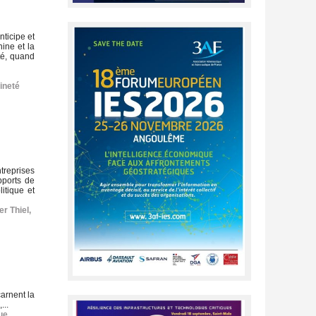
nticipe et
ine et la
té, quand
ineté
ntreprises
pports de
litique et
er Thiel
,
carnent la
...
ue
,