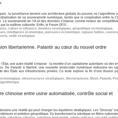
»
es : la surveillance devient une architecture globale du pouvoir, où l’algorithme a
dustrialisation de sa souveraineté numérique, tandis que la coopération entre la Ch
lle. La souveraineté de l’IA et des données s’impose comme moteur de compétitivi
r la maîtrise culturelle. Enfin, le Forum GF2I...
çaise
,
culture et influence
,
données stratégiques
,
géopolitique technologique
,
ques
,
intelligence économique
,
puissance économique
,
signaux faibles
,
souvera
 verte
,
veille stratégique
llusion libertarienne. Palantir au cœur du nouvel ordre
 l’État, une autre réalité s’impose : la montée d’un capitalisme autoritaire où des e
es. De Palantir à Starlink, une nouvelle aristocratie numérique redessine les ra
e des États aux infrastructures privées. Ce texte explore la fin d’une illusion po
 technologique
,
infrastructures stratégiques
,
libertarianisme
,
Musk
,
Palantir
,
Pet
algorithmique
re chinoise entre usine automatisée, contrôle social et
 dessine une réalité qui peut changer les équilibres stratégiques. Les “Sinocop” in
 intérieure et ambition géopolitique. En transformant la robotique en filière nationale,
ielle
,
robotique chinoise
,
robotique humanoïde
,
robots policiers
,
sécurité publiq