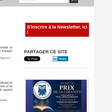
S'inscrire à la Newsletter, ici
!
rrière la
 fracture
PARTAGER CE SITE
lligence
Share
nticipe et
ine et la
té, quand
ineté