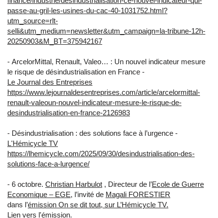
finance/industrie/desindustrialisation-ce-nouvel-indicateur-qui-
passe-au-gril-les-usines-du-cac-40-1031752.html?
utm_source=rlt-
selli&utm_medium=newsletter&utm_campaign=la-tribune-12h-
20250903&M_BT=375942167
- ArcelorMittal, Renault, Valeo… : Un nouvel indicateur mesure
le risque de désindustrialisation en France -
Le Journal des Entreprises
https://www.lejournaldesentreprises.com/article/arcelormittal-
renault-valeoun-nouvel-indicateur-mesure-le-risque-de-
desindustrialisation-en-france-2126983
- Désindustrialisation : des solutions face à l’urgence -
L'Hémicycle TV
https://lhemicycle.com/2025/09/30/desindustrialisation-des-
solutions-face-a-lurgence/
- 6 octobre.
Christian Harbulot
, Directeur de l’
Ecole de Guerre
Economique – EGE
, l’invité de
Magali FORESTIER
dans l’
émission On se dit tout, sur L’Hémicycle TV.
Lien vers l'émission.