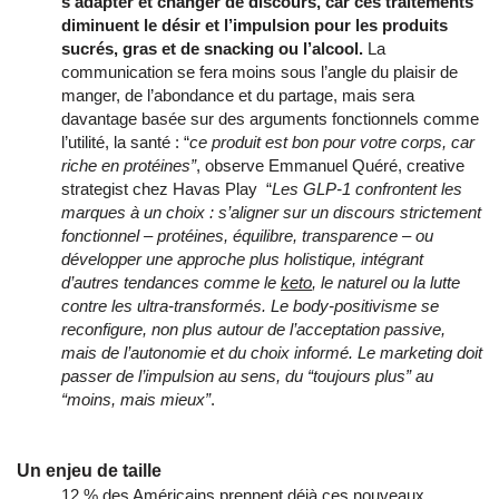
s’adapter et changer de discours, car ces traitements
diminuent le désir et l’impulsion pour les produits
sucrés, gras et de snacking ou l’alcool.
La
communication se fera moins sous l’angle du plaisir de
manger, de l’abondance et du partage, mais sera
davantage basée sur des arguments fonctionnels comme
l’utilité, la santé : “
ce produit est bon pour votre corps, car
riche en protéines”
, observe Emmanuel Quéré, creative
strategist chez Havas Play “
Les GLP-1 confrontent les
marques à un choix : s’aligner sur un discours strictement
fonctionnel – protéines, équilibre, transparence – ou
développer une approche plus holistique, intégrant
d’autres tendances comme le
keto
, le naturel ou la lutte
contre les ultra-transformés. Le body-positivisme se
reconfigure, non plus autour de l’acceptation passive,
mais de l’autonomie et du choix informé. Le marketing doit
passer de l’impulsion au sens, du “toujours plus” au
“moins, mais mieux”
.
Un enjeu de taille
12 % des Américains prennent déjà ces nouveaux