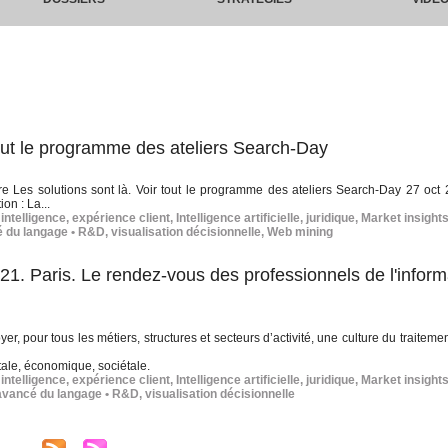
tout le programme des ateliers Search-Day
aire Les solutions sont là. Voir tout le programme des ateliers Search-Day 27 oct
on : La...
 intelligence
,
expérience client
,
Intelligence artificielle
,
juridique
,
Market insight
é du langage • R&D
,
visualisation décisionnelle
,
Web mining
1. Paris. Le rendez-vous des professionnels de l'inform
r, pour tous les métiers, structures et secteurs d’activité, une culture du traitem
itale, économique, sociétale.
 intelligence
,
expérience client
,
Intelligence artificielle
,
juridique
,
Market insight
avancé du langage • R&D
,
visualisation décisionnelle