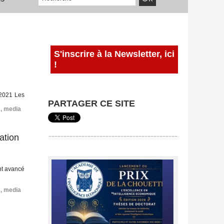
S'inscrire à la Newsletter, ici
!
 2021 Les
PARTAGER CE SITE
s
,
media
ation
ent avancé
s
,
media