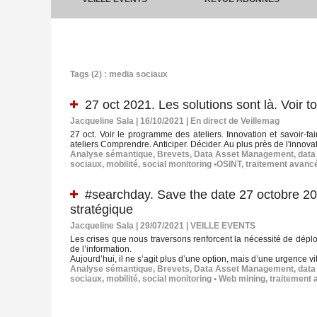
Tags (2) : media sociaux
27 oct 2021. Les solutions sont là. Voir 
Jacqueline Sala | 16/10/2021
|
En direct de Veillemag
27 oct. Voir le programme des ateliers. Innovation et savoir-f
ateliers Comprendre. Anticiper. Décider. Au plus près de l'innovati
Analyse sémantique
,
Brevets
,
Data Asset Management
,
data
sociaux
,
mobilité
,
social monitoring •OSINT
,
traitement avanc
#searchday. Save the date 27 octobre 202
stratégique
Jacqueline Sala | 29/07/2021
|
VEILLE EVENTS
Les crises que nous traversons renforcent la nécessité de déploye
de l’information.
Aujourd’hui, il ne s’agit plus d’une option, mais d’une urgence v
Analyse sémantique
,
Brevets
,
Data Asset Management
,
data
sociaux
,
mobilité
,
social monitoring • Web mining
,
traitement 