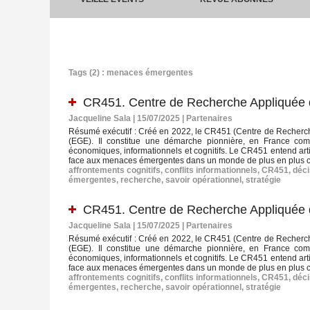
Tags (2) : menaces émergentes
CR451. Centre de Recherche Appliquée 
Jacqueline Sala | 15/07/2025
|
Partenaires
Résumé exécutif : Créé en 2022, le CR451 (Centre de Recherch
(EGE). Il constitue une démarche pionnière, en France comm
économiques, informationnels et cognitifs. Le CR451 entend artic
face aux menaces émergentes dans un monde de plus en plus co
affrontements cognitifs
,
conflits informationnels
,
CR451
,
déci
émergentes
,
recherche
,
savoir opérationnel
,
stratégie
CR451. Centre de Recherche Appliquée 
Jacqueline Sala | 15/07/2025
|
Partenaires
Résumé exécutif : Créé en 2022, le CR451 (Centre de Recherch
(EGE). Il constitue une démarche pionnière, en France comm
économiques, informationnels et cognitifs. Le CR451 entend artic
face aux menaces émergentes dans un monde de plus en plus co
affrontements cognitifs
,
conflits informationnels
,
CR451
,
déci
émergentes
,
recherche
,
savoir opérationnel
,
stratégie