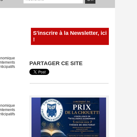
S'inscrire à la Newsletter, ici
!
conomique
ontements
PARTAGER CE SITE
ticipatifs
conomique
ontements
ticipatifs