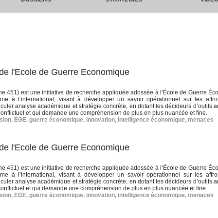
de l'Ecole de Guerre Economique
e 451) est une initiative de recherche appliquée adossée à l’École de Guerre É
e à l’international, visant à développer un savoir opérationnel sur les affr
uler analyse académique et stratégie concrète, en dotant les décideurs d’outils an
nflictuel et qui demande une compréhension de plus en plus nuancée et fine.
sion
,
EGE
,
guerre économique
,
innovation
,
intelligence économique
,
menaces
de l'Ecole de Guerre Economique
e 451) est une initiative de recherche appliquée adossée à l’École de Guerre É
e à l’international, visant à développer un savoir opérationnel sur les affr
uler analyse académique et stratégie concrète, en dotant les décideurs d’outils an
nflictuel et qui demande une compréhension de plus en plus nuancée et fine.
sion
,
EGE
,
guerre économique
,
innovation
,
intelligence économique
,
menaces