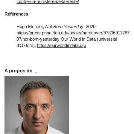
contre-un-ministere-de-la-verite/
Références
Hugo Mercier,
Not Born Yesterday
, 2020,
https://press.princeton.edu/books/hardcover/97806911787
07/not-born-yesterday
Our World in Data (université
d'Oxford),
https://ourworldindata.org
A propos de ...