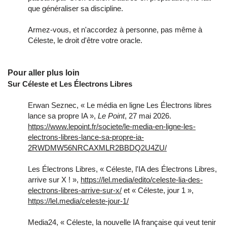
que généraliser sa discipline.
Armez-vous, et n'accordez à personne, pas même à
Céleste, le droit d'être votre oracle.
Pour aller plus loin
Sur Céleste et Les Électrons Libres
Erwan Seznec, « Le média en ligne Les Électrons libres
lance sa propre IA »,
Le Point
, 27 mai 2026.
https://www.lepoint.fr/societe/le-media-en-ligne-les-
electrons-libres-lance-sa-propre-ia-
2RWDMW56NRCAXMLR2BBDQ2U4ZU/
Les Électrons Libres, « Céleste, l'IA des Électrons Libres,
arrive sur X ! »,
https://lel.media/edito/celeste-lia-des-
electrons-libres-arrive-sur-x/
et « Céleste, jour 1 »,
https://lel.media/celeste-jour-1/
Media24, « Céleste, la nouvelle IA française qui veut tenir