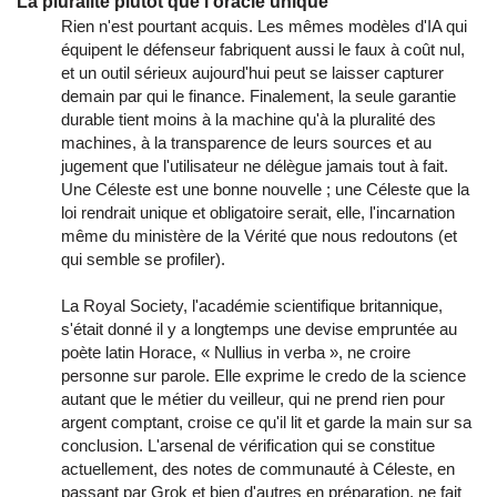
La pluralité plutôt que l'oracle unique
Rien n'est pourtant acquis. Les mêmes modèles d'IA qui
équipent le défenseur fabriquent aussi le faux à coût nul,
et un outil sérieux aujourd'hui peut se laisser capturer
demain par qui le finance. Finalement, la seule garantie
durable tient moins à la machine qu'à la pluralité des
machines, à la transparence de leurs sources et au
jugement que l'utilisateur ne délègue jamais tout à fait.
Une Céleste est une bonne nouvelle ; une Céleste que la
loi rendrait unique et obligatoire serait, elle, l'incarnation
même du ministère de la Vérité que nous redoutons (et
qui semble se profiler).
La Royal Society, l'académie scientifique britannique,
s'était donné il y a longtemps une devise empruntée au
poète latin Horace, « Nullius in verba », ne croire
personne sur parole. Elle exprime le credo de la science
autant que le métier du veilleur, qui ne prend rien pour
argent comptant, croise ce qu'il lit et garde la main sur sa
conclusion. L'arsenal de vérification qui se constitue
actuellement, des notes de communauté à Céleste, en
passant par Grok et bien d'autres en préparation, ne fait