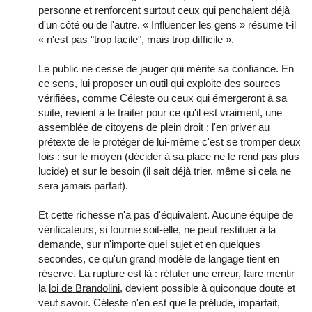
personne et renforcent surtout ceux qui penchaient déjà
d'un côté ou de l'autre. « Influencer les gens » résume t-il
« n'est pas "trop facile", mais trop difficile ».
Le public ne cesse de jauger qui mérite sa confiance. En
ce sens, lui proposer un outil qui exploite des sources
vérifiées, comme Céleste ou ceux qui émergeront à sa
suite, revient à le traiter pour ce qu'il est vraiment, une
assemblée de citoyens de plein droit ; l'en priver au
prétexte de le protéger de lui-même c'est se tromper deux
fois : sur le moyen (décider à sa place ne le rend pas plus
lucide) et sur le besoin (il sait déjà trier, même si cela ne
sera jamais parfait).
Et cette richesse n'a pas d'équivalent. Aucune équipe de
vérificateurs, si fournie soit-elle, ne peut restituer à la
demande, sur n'importe quel sujet et en quelques
secondes, ce qu'un grand modèle de langage tient en
réserve. La rupture est là : réfuter une erreur, faire mentir
la
loi de Brandolini
, devient possible à quiconque doute et
veut savoir. Céleste n'en est que le prélude, imparfait,