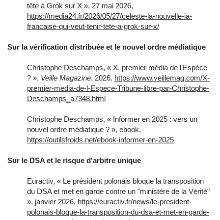
tête à Grok sur X », 27 mai 2026,
https://media24.fr/2026/05/27/celeste-la-nouvelle-ia-
francaise-qui-veut-tenir-tete-a-grok-sur-x/
Sur la vérification distribuée et le nouvel ordre médiatique
Christophe Deschamps, « X, premier média de l'Espèce
? »,
Veille Magazine
, 2026.
https://www.veillemag.com/X-
premier-media-de-l-Espece-Tribune-libre-par-Christophe-
Deschamps_a7348.html
Christophe Deschamps, « Informer en 2025 : vers un
nouvel ordre médiatique ? », ebook,
https://outilsfroids.net/ebook-informer-en-2025
Sur le DSA et le risque d'arbitre unique
Euractiv, « Le président polonais bloque la transposition
du DSA et met en garde contre un "ministère de la Vérité"
», janvier 2026,
https://euractiv.fr/news/le-president-
polonais-bloque-la-transposition-du-dsa-et-met-en-garde-