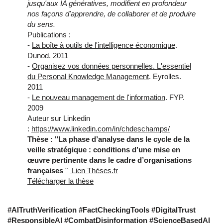
jusqu'aux IA génératives, modifient en profondeur
nos façons d'apprendre, de collaborer et de produire
du sens.
Publications :
-
La boîte à outils de l'intelligence économique
.
Dunod. 2011
-
Organisez vos données personnelles. L'essentiel
du Personal Knowledge Management
. Eyrolles.
2011
-
Le nouveau management de l'information
. FYP.
2009
Auteur sur Linkedin
:
https://www.linkedin.com/in/chdeschamps/
Thèse : "La phase d’analyse dans le cycle de la
veille stratégique : conditions d’une mise en
œuvre pertinente dans le cadre d’organisations
françaises
"
Lien Thèses.fr
Télécharger la thèse
#AITruthVerification #FactCheckingTools #DigitalTrust 
#ResponsibleAI #CombatDisinformation #ScienceBasedAI 