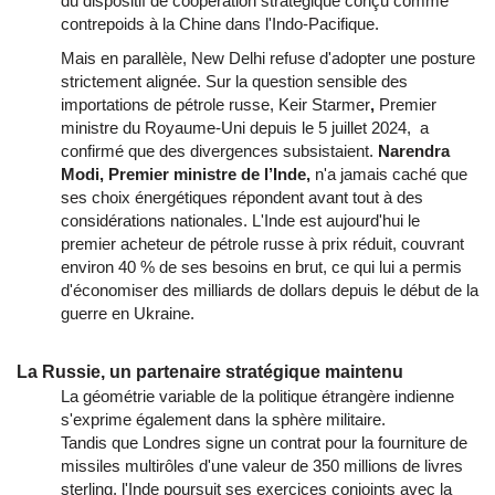
du dispositif de coopération stratégique conçu comme
contrepoids à la Chine dans l'Indo-Pacifique.
Mais en parallèle, New Delhi refuse d'adopter une posture
strictement alignée. Sur la question sensible des
importations de pétrole russe, Keir Starmer
,
Premier
ministre du Royaume-Uni depuis le 5 juillet 2024, a
confirmé que des divergences subsistaient.
Narendra
Modi,
Premier ministre de l’Inde,
n'a jamais caché que
ses choix énergétiques répondent avant tout à des
considérations nationales. L'Inde est aujourd'hui le
premier acheteur de pétrole russe à prix réduit, couvrant
environ 40 % de ses besoins en brut, ce qui lui a permis
d'économiser des milliards de dollars depuis le début de la
guerre en Ukraine.
La Russie, un partenaire stratégique maintenu
La géométrie variable de la politique étrangère indienne
s'exprime également dans la sphère militaire.
Tandis que Londres signe un contrat pour la fourniture de
missiles multirôles d'une valeur de 350 millions de livres
sterling, l'Inde poursuit ses exercices conjoints avec la