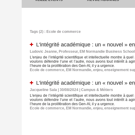
Tags (2) : Ecole de commerce
L'intégrité académique : un « nouvel » e
Ludovic Jeanne, Professeur, EM Normandie Business School 
L'enjeu de l’intégrité scientifique et intellectuelle montre à q
voulons défendre l’une et l’autre, nous avons tout intérêt à ag
l’heure de la prolifération des Gen-AI, il y a urgence.
Ecole de commerce
,
EM Normandie
,
enjeu
,
enseignement sup
L'intégrité académique : un « nouvel » e
Jacqueline Sala | 30/08/2024
|
Campus & Métiers
L'enjeu de l’intégrité scientifique et intellectuelle montre à q
voulons défendre l’une et l’autre, nous avons tout intérêt à ag
l’heure de la prolifération des Gen-AI, il y a urgence.
Ecole de commerce
,
EM Normandie
,
enjeu
,
enseignement sup