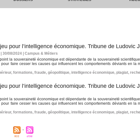
njeu pour l’intelligence économique. Tribune de Ludovic
| 30/08/2024
|
Campus & Métiers
uel point la souveraineté économique est dépendante de la souveraineté scientifiqu
ir pour faire cesser les causes qui influencent les comportements déviants en la m
érieur
,
formations
,
fraude
,
géopolitique
,
intelligence économique
,
plagiat
,
rech
njeu pour l’intelligence économique. Tribune de Ludovic
uel point la souveraineté économique est dépendante de la souveraineté scientifiqu
ir pour faire cesser les causes qui influencent les comportements déviants en la m
érieur
,
formations
,
fraude
,
géopolitique
,
intelligence économique
,
plagiat
,
rech