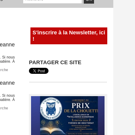
S'inscrire à la Newsletter, ici
!
 Jeanne
e. Si nous
atière. À
PARTAGER CE SITE
erche
 Jeanne
e. Si nous
atière. À
erche