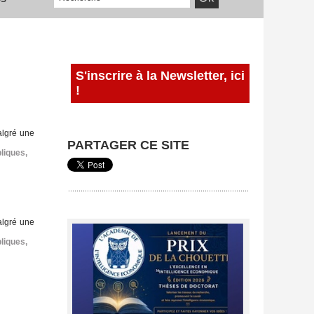
S'inscrire à la Newsletter, ici
!
algré une
PARTAGER CE SITE
bliques
,
algré une
bliques
,