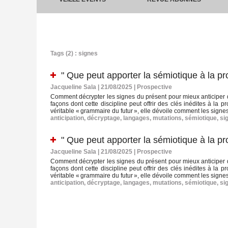
Tags (2) : signes
" Que peut apporter la sémiotique à la pr
Jacqueline Sala | 21/08/2025
|
Prospective
Comment décrypter les signes du présent pour mieux anticiper d
façons dont cette discipline peut offrir des clés inédites à la 
véritable « grammaire du futur », elle dévoile comment les signe
anticipation
,
décryptage
,
langages
,
mutations
,
sémiotique
,
si
" Que peut apporter la sémiotique à la pr
Jacqueline Sala | 21/08/2025
|
Prospective
Comment décrypter les signes du présent pour mieux anticiper d
façons dont cette discipline peut offrir des clés inédites à la 
véritable « grammaire du futur », elle dévoile comment les signe
anticipation
,
décryptage
,
langages
,
mutations
,
sémiotique
,
si