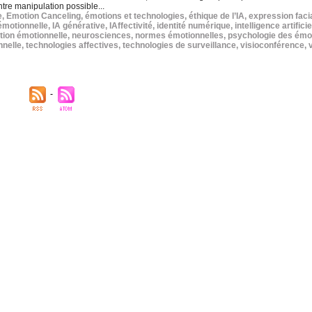
ntre manipulation possible...
e
,
Emotion Canceling
,
émotions et technologies
,
éthique de l’IA
,
expression faci
émotionnelle
,
IA générative
,
IAffectivité
,
identité numérique
,
intelligence artificie
ion émotionnelle
,
neurosciences
,
normes émotionnelles
,
psychologie des émo
nnelle
,
technologies affectives
,
technologies de surveillance
,
visioconférence
,