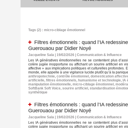
Tags (2) : micro‑ciblage émotionnel
Filtres émotionnels : quand l’IA redessi
Guerouaou par Didier Noyé
Jacqueline Sala | 19/02/2026
|
Communication & Influence
Les IA génératives émotionnelles ne se contentent plus d’ass
colère jugée inopportune ou affichant un sourire artificiel en
affective » aux implications politiques et culturelles profondes.
monde, elle appelle à une vigilance lucide plutôt qu’à la paniqu
anthropotechnie
,
contrôle émotionnel
,
domestication affectiv
artificielle
,
filtres émotionnels
,
humanisme et technologie
,
IA 
manipulation émotionnelle
,
micro‑ciblage émotionnel
,
modérat
SoftBank Soft Voice
,
sourire artificiel
,
standardisation émotio
synthétique
Filtres émotionnels : quand l’IA redessi
Guerouaou par Didier Noyé
Jacqueline Sala | 19/02/2026
|
Communication & Influence
Les IA génératives émotionnelles ne se contentent plus d’ass
colère jugée inopportune ou affichant un sourire artificiel en