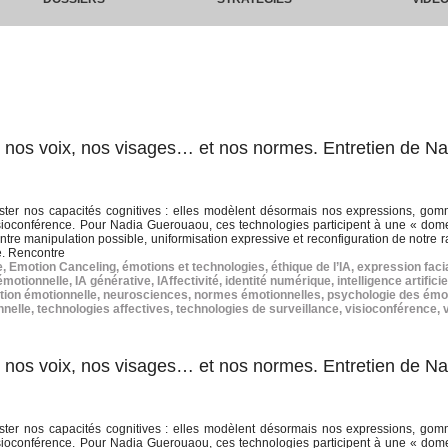
ne nos voix, nos visages… et nos normes. Entretien de Na
ister nos capacités cognitives : elles modèlent désormais nos expressions, go
 visioconférence. Pour Nadia Guerouaou, ces technologies participent à une « dome
 Entre manipulation possible, uniformisation expressive et reconfiguration de notre 
e. Rencontre
e
,
Emotion Canceling
,
émotions et technologies
,
éthique de l’IA
,
expression faci
émotionnelle
,
IA générative
,
IAffectivité
,
identité numérique
,
intelligence artificie
ion émotionnelle
,
neurosciences
,
normes émotionnelles
,
psychologie des émo
nnelle
,
technologies affectives
,
technologies de surveillance
,
visioconférence
,
ne nos voix, nos visages… et nos normes. Entretien de Na
ister nos capacités cognitives : elles modèlent désormais nos expressions, go
 visioconférence. Pour Nadia Guerouaou, ces technologies participent à une « dome