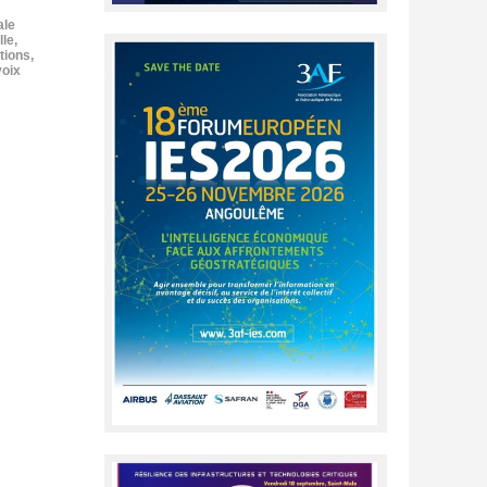
ale
lle
,
tions
,
voix