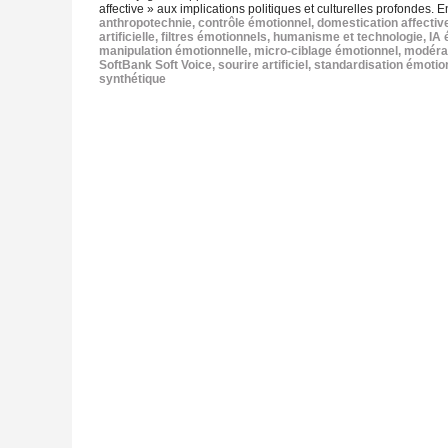
affective » aux implications politiques et culturelles profondes. E
anthropotechnie
,
contrôle émotionnel
,
domestication affectiv
artificielle
,
filtres émotionnels
,
humanisme et technologie
,
IA 
manipulation émotionnelle
,
micro‑ciblage émotionnel
,
modérat
SoftBank Soft Voice
,
sourire artificiel
,
standardisation émotio
synthétique