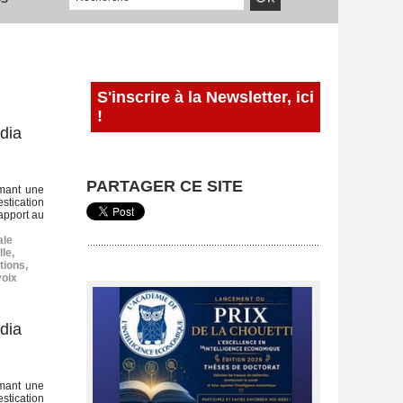
S'inscrire à la Newsletter, ici
!
dia
PARTAGER CE SITE
mmant une
stication
rapport au
ale
lle
,
tions
,
voix
dia
mmant une
stication