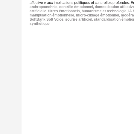
affective » aux implications politiques et culturelles profondes. E
anthropotechnie
,
contrôle émotionnel
,
domestication affectiv
artificielle
,
filtres émotionnels
,
humanisme et technologie
,
IA 
manipulation émotionnelle
,
micro‑ciblage émotionnel
,
modérat
SoftBank Soft Voice
,
sourire artificiel
,
standardisation émotio
synthétique