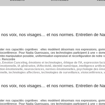
ne nos voix, nos visages… et nos normes. Entretien de Na
ister nos capacités cognitives : elles modèlent désormais nos expressions, go
 visioconférence. Pour Nadia Guerouaou, ces technologies participent à une « dome
 Entre manipulation possible, uniformisation expressive et reconfiguration de notre 
e. Rencontre
e
,
Emotion Canceling
,
émotions et technologies
,
éthique de l’IA
,
expression faci
émotionnelle
,
IA générative
,
IAffectivité
,
identité numérique
,
intelligence artificie
ion émotionnelle
,
neurosciences
,
normes émotionnelles
,
psychologie des émo
nnelle
,
technologies affectives
,
technologies de surveillance
,
visioconférence
,
ne nos voix, nos visages… et nos normes. Entretien de Na
ister nos capacités cognitives : elles modèlent désormais nos expressions, go
 visioconférence. Pour Nadia Guerouaou, ces technologies participent à une « dome