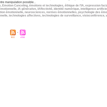
ntre manipulation possible...
e
,
Emotion Canceling
,
émotions et technologies
,
éthique de l’IA
,
expression faci
émotionnelle
,
IA générative
,
IAffectivité
,
identité numérique
,
intelligence artificie
ion émotionnelle
,
neurosciences
,
normes émotionnelles
,
psychologie des émo
nnelle
,
technologies affectives
,
technologies de surveillance
,
visioconférence
,