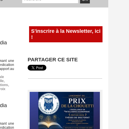
S'inscrire à la Newsletter, ici
!
dia
PARTAGER CE SITE
mmant une
stication
rapport au
ale
lle
,
tions
,
voix
dia
mmant une
stication