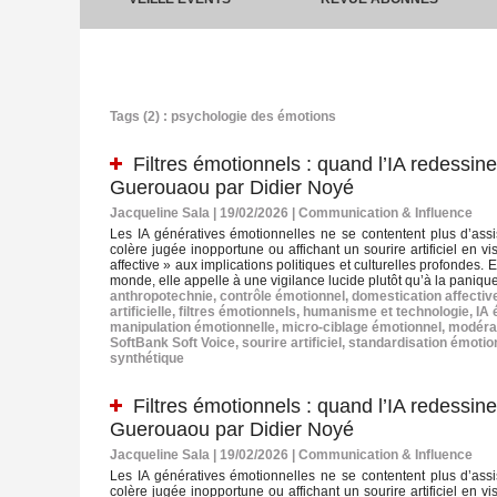
Tags (2) : psychologie des émotions
Filtres émotionnels : quand l’IA redessi
Guerouaou par Didier Noyé
Jacqueline Sala | 19/02/2026
|
Communication & Influence
Les IA génératives émotionnelles ne se contentent plus d’ass
colère jugée inopportune ou affichant un sourire artificiel en
affective » aux implications politiques et culturelles profondes.
monde, elle appelle à une vigilance lucide plutôt qu’à la paniqu
anthropotechnie
,
contrôle émotionnel
,
domestication affectiv
artificielle
,
filtres émotionnels
,
humanisme et technologie
,
IA 
manipulation émotionnelle
,
micro‑ciblage émotionnel
,
modérat
SoftBank Soft Voice
,
sourire artificiel
,
standardisation émotio
synthétique
Filtres émotionnels : quand l’IA redessi
Guerouaou par Didier Noyé
Jacqueline Sala | 19/02/2026
|
Communication & Influence
Les IA génératives émotionnelles ne se contentent plus d’ass
colère jugée inopportune ou affichant un sourire artificiel en