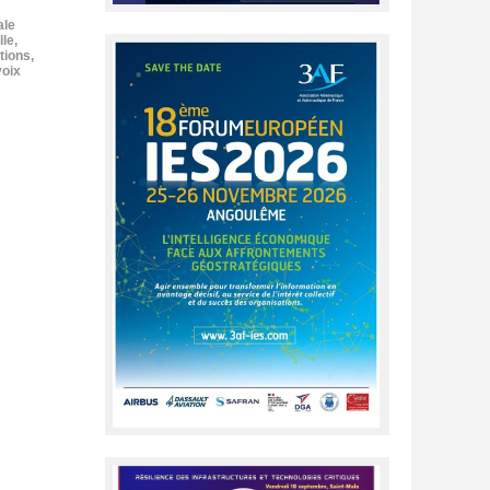
ale
lle
,
tions
,
voix