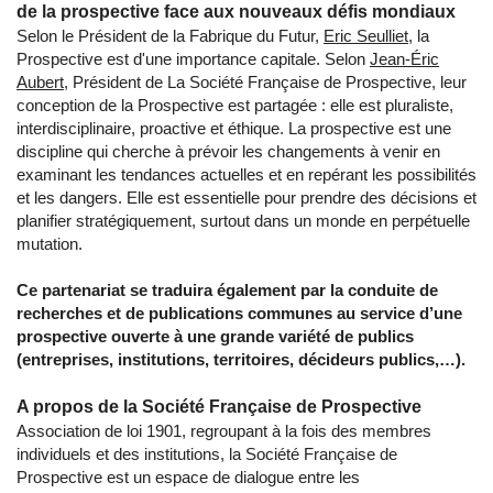
de la prospective face aux nouveaux défis mondiaux
Selon
le
Président
de
la
Fabrique
du
Futur,
Eric
Seulliet
,
la
Prospective
est
d'une
importance
capitale.
Selon
Jean-Éric
Aubert
,
Président
de
La
Société
Française
de
Prospective,
leur
conception
de
la
Prospective
est
partagée
:
elle
est
pluraliste,
interdisciplinaire,
proactive
et
éthique.
La
prospective
est
une
discipline
qui
cherche
à
prévoir
les
changements
à
venir
en
examinant
les
tendances
actuelles
et
en
repérant
les
possibilités
et
les
dangers.
Elle
est
essentielle
pour
prendre
des
décisions
et
planifier
stratégiquement,
surtout
dans
un
monde
en
perpétuelle
mutation.
Ce partenariat se traduira également par la conduite de
recherches et de publications communes au service d’une
prospective ouverte à une grande variété de publics
(entreprises, institutions, territoires, décideurs publics,…).
A propos de la Société Française de Prospective
Association de loi 1901, regroupant à la fois des membres
individuels et des institutions, la Société Française de
Prospective est un espace de dialogue entre les