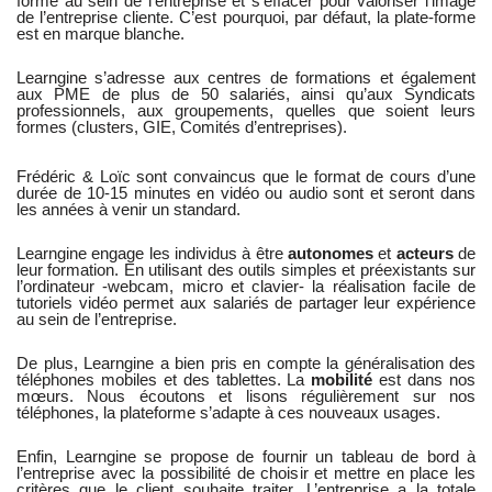
forme au sein de l’entreprise et s’effacer pour valoriser l’image
de l’entreprise cliente. C’est pourquoi, par défaut, la plate-forme
est en marque blanche.
Learngine s’adresse aux centres de formations et également
aux PME de plus de 50 salariés, ainsi qu’aux Syndicats
professionnels, aux groupements, quelles que soient leurs
formes (clusters, GIE, Comités d’entreprises).
Frédéric & Loïc sont convaincus que le format de cours d’une
durée de 10-15 minutes en vidéo ou audio sont et seront dans
les années à venir un standard.
Learngine engage les individus à être
autonomes
et
acteurs
de
leur formation. En utilisant des outils simples et préexistants sur
l’ordinateur -webcam, micro et clavier- la réalisation facile de
tutoriels vidéo permet aux salariés de partager leur expérience
au sein de l’entreprise.
De plus, Learngine a bien pris en compte la généralisation des
téléphones mobiles et des tablettes. La
mobilité
est dans nos
mœurs. Nous écoutons et lisons régulièrement sur nos
téléphones, la plateforme s’adapte à ces nouveaux usages.
Enfin, Learngine se propose de fournir un tableau de bord à
l’entreprise avec la possibilité de choisir et mettre en place les
critères que le client souhaite traiter. L’entreprise a la totale