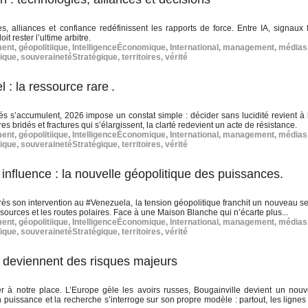
, alliances et confiance redéfinissent les rapports de force. Entre IA, signaux f
t rester l’ultime arbitre.
ment
,
géopolitiique
,
IntelligenceÉconomique
,
International
,
management
,
médias
ique
,
souverainetéStratégique
,
territoires
,
vérité
: la ressource rare .
és s’accumulent, 2026 impose un constat simple : décider sans lucidité revient à l
s bridés et fractures qui s’élargissent, la clarté redevient un acte de résistance.
ment
,
géopolitiique
,
IntelligenceÉconomique
,
International
,
management
,
médias
ique
,
souverainetéStratégique
,
territoires
,
vérité
nfluence : la nouvelle géopolitique des puissances.
s son intervention au #Venezuela, la tension géopolitique franchit un nouveau seu
ssources et les routes polaires. Face à une Maison Blanche qui n’écarte plus...
ment
,
géopolitiique
,
IntelligenceÉconomique
,
International
,
management
,
médias
ique
,
souverainetéStratégique
,
territoires
,
vérité
s deviennent des risques majeurs
r à notre place. L’Europe gèle les avoirs russes, Bougainville devient un nouv
n puissance et la recherche s’interroge sur son propre modèle : partout, les ligne