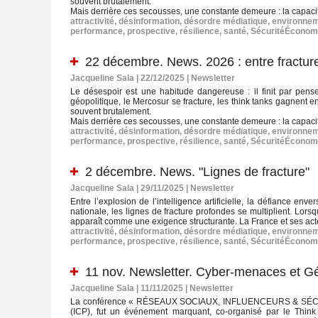
souvent brutalement.
Mais derrière ces secousses, une constante demeure : la capaci
attractivité
,
désinformation
,
désordre médiatique
,
environne
performance
,
prospective
,
résilience
,
santé
,
SécuritéÉconom
22 décembre. News. 2026 : entre fractur
Jacqueline Sala | 22/12/2025
|
Newsletter
Le désespoir est une habitude dangereuse : il finit par pense
géopolitique, le Mercosur se fracture, les think tanks gagnent e
souvent brutalement.
Mais derrière ces secousses, une constante demeure : la capaci
attractivité
,
désinformation
,
désordre médiatique
,
environne
performance
,
prospective
,
résilience
,
santé
,
SécuritéÉconom
2 décembre. News. "Lignes de fracture"
Jacqueline Sala | 29/11/2025
|
Newsletter
Entre l’explosion de l’intelligence artificielle, la défiance enve
nationale, les lignes de fracture profondes se multiplient. Lors
apparaît comme une exigence structurante. La France et ses acteu
attractivité
,
désinformation
,
désordre médiatique
,
environne
performance
,
prospective
,
résilience
,
santé
,
SécuritéÉconom
11 nov. Newsletter. Cyber-menaces et Gé
Jacqueline Sala | 11/11/2025
|
Newsletter
La conférence « RÉSEAUX SOCIAUX, INFLUENCEURS & SÉCURITÉ 
(ICP), fut un événement marquant, co-organisé par le Think 