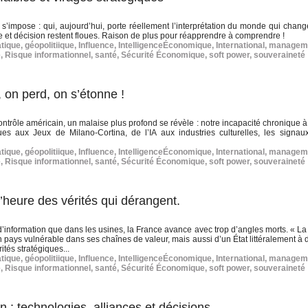
’impose : qui, aujourd’hui, porte réellement l’interprétation du monde qui chang
ise et décision restent floues. Raison de plus pour réapprendre à comprendre !
tique
,
géopolitiique
,
Influence
,
IntelligenceÉconomique
,
International
,
managem
e
,
Risque informationnel
,
santé
,
Sécurité Économique
,
soft power
,
souveraineté
, on perd, on s’étonne !
ntrôle américain, un malaise plus profond se révèle : notre incapacité chronique à
es aux Jeux de Milano‑Cortina, de l’IA aux industries culturelles, les signaux
tique
,
géopolitiique
,
Influence
,
IntelligenceÉconomique
,
International
,
managem
e
,
Risque informationnel
,
santé
,
Sécurité Économique
,
soft power
,
souveraineté
l’heure des vérités qui dérangent.
x d’information que dans les usines, la France avance avec trop d’angles morts. « L
 pays vulnérable dans ses chaînes de valeur, mais aussi d’un État littéralement à 
ités stratégiques...
tique
,
géopolitiique
,
Influence
,
IntelligenceÉconomique
,
International
,
managem
e
,
Risque informationnel
,
santé
,
Sécurité Économique
,
soft power
,
souveraineté
 : technologies, alliances et décisions