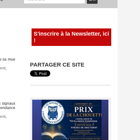
S'inscrire à la Newsletter, ici
!
are sa mue
PARTAGER CE SITE
ent
,
s signaux
dépendance
ent
,