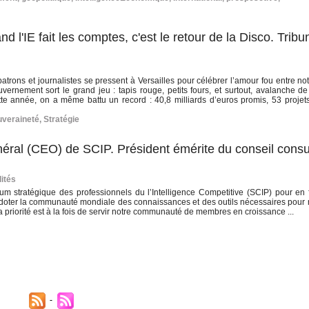
l'IE fait les comptes, c'est le retour de la Disco. Tribu
trons et journalistes se pressent à Versailles pour célébrer l’amour fou entre no
vernement sort le grand jeu : tapis rouge, petits fours, et surtout, avalanche de 
e année, on a même battu un record : 40,8 milliards d’euros promis, 53 projet
veraineté
,
Stratégie
énéral (CEO) de SCIP. Président émérite du conseil consul
ités
m stratégique des professionnels du l’Intelligence Competitive (SCIP) pour en 
 doter la communauté mondiale des connaissances et des outils nécessaires pour 
priorité est à la fois de servir notre communauté de membres en croissance ...