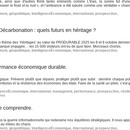
, ainsi que d'autres think tanks éminents comme L'Inas, la soirée fut d'un
braver le froid et la nuit », et l’ambiance a été saluée comme une véritable « cha
ment
,
géopolitiique
,
IntelligenceÉconomique
,
International
,
prospesctive
,
Décarbonation : quels futurs en héritage ?
er le thème des ‘Héritages’ au cœur de PRODURABLE 2025 les 8 et 9 octobre dernier
 marque engagée… les 15 000 visiteurs ont eu de quoi faire. Morceaux choisis.
ment
,
géopolitiique
,
IntelligenceÉconomique
,
International
,
prospesctive
,
formance économique durable.
ique. Prévenir plutôt que réparer, protéger plutôt que subir : derrière chaque pol
erritoires et la résilience des économies des états. Faire de la santé un pilier, c’est g
igenceÉconomique
,
International
,
managemnt
,
performance
,
prospesctive
,
résil
ires
de comprendre.
la guerre informationnelle qui redessine nos équilibres stratégiques. Il nous appa
 au milieu du chaos.
ment
,
géopolitiique
,
IntelligenceÉconomique
,
International
,
prospesctive
,