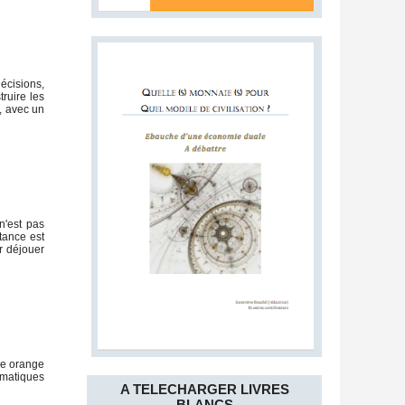
écisions,
ruire les
, avec un
n'est pas
stance est
r déjouer
ce orange
imatiques
A TELECHARGER LIVRES
BLANCS