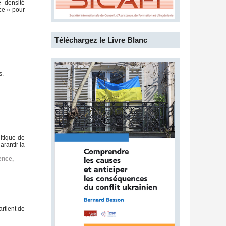
e densité
nce » pour
Téléchargez le Livre Blanc
s.
itique de
arantir la
ience
,
rtient de