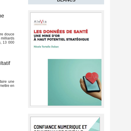
ne
tre douce
milliards
s, 13 000
tatif
faire une
mettre en