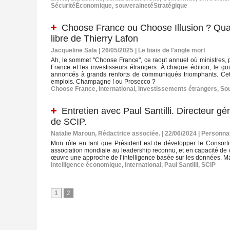
SécuritéÉconomique
,
souverainetéStratégique
Choose France ou Choose Illusion ? Quand 
libre de Thierry Lafon
Jacqueline Sala | 26/05/2025
|
Le biais de l'angle mort
Ah, le sommet "Choose France", ce raout annuel où ministres, pa
France et les investisseurs étrangers. À chaque édition, le gou
annoncés à grands renforts de communiqués triomphants. Cett
emplois. Champagne ! ou Prosecco ?
Choose France
,
International
,
Investissements étrangers
,
Sou
Entretien avec Paul Santilli. Directeur g
de SCIP.
Natalie Maroun, Rédactrice associée. | 22/06/2024
|
Personnal
Mon rôle en tant que Président est de développer le Consortiu
association mondiale au leadership reconnu, et en capacité de
œuvre une approche de l’intelligence basée sur les données. Ma 
Intelligence économique
,
International
,
Paul Santilli
,
SCIP
1
2