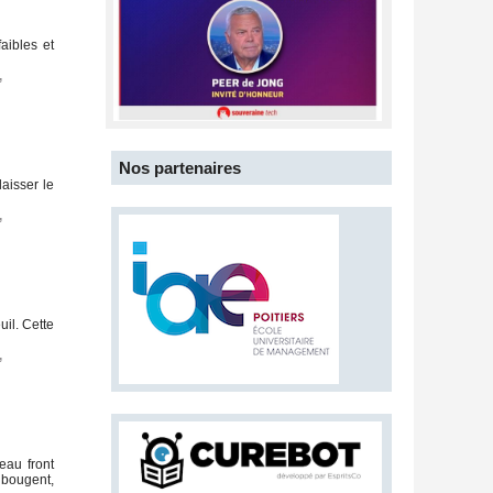
aibles et
,
Nos partenaires
aisser le
,
il. Cette
,
eau front
s bougent,