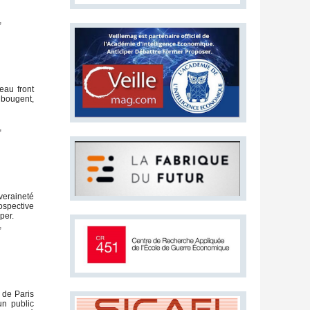
,
eau front
s bougent,
,
uveraineté
rospective
per.
,
 de Paris
un public