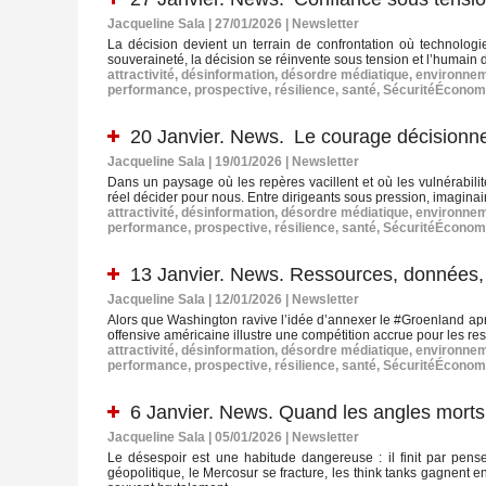
Jacqueline Sala | 27/01/2026
|
Newsletter
La décision devient un terrain de confrontation où technologies
souveraineté, la décision se réinvente sous tension et l’humain doi
attractivité
,
désinformation
,
désordre médiatique
,
environne
performance
,
prospective
,
résilience
,
santé
,
SécuritéÉconom
20 Janvier. News. Le courage décisionnel 
Jacqueline Sala | 19/01/2026
|
Newsletter
Dans un paysage où les repères vacillent et où les vulnérabilit
réel décider pour nous. Entre dirigeants sous pression, imaginaire
attractivité
,
désinformation
,
désordre médiatique
,
environne
performance
,
prospective
,
résilience
,
santé
,
SécuritéÉconom
13 Janvier. News. Ressources, données, i
Jacqueline Sala | 12/01/2026
|
Newsletter
Alors que Washington ravive l’idée d’annexer le #Groenland aprè
offensive américaine illustre une compétition accrue pour les re
attractivité
,
désinformation
,
désordre médiatique
,
environne
performance
,
prospective
,
résilience
,
santé
,
SécuritéÉconom
6 Janvier. News. Quand les angles mort
Jacqueline Sala | 05/01/2026
|
Newsletter
Le désespoir est une habitude dangereuse : il finit par pense
géopolitique, le Mercosur se fracture, les think tanks gagnent e