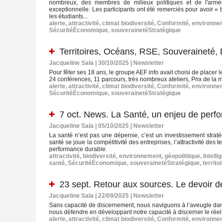
nombreux, des membres de milieux politiques et de l'armée
exceptionnelle. Les participants ont été remerciés pour avoir « 
les étudiants...
alerte
,
attractivité
,
climat biodiversité
,
Conformité
,
environne
SécuritéÉconomique
,
souverainetéStratégique
Territoires, Océans, RSE, Souveraineté, 
Jacqueline Sala | 30/10/2025
|
Newsletter
Pour fêter ses 18 ans, le groupe AEF info avait choisi de plac
24 conférences, 11 parcours, très nombreux ateliers, Prix de la
alerte
,
attractivité
,
climat biodiversité
,
Conformité
,
environne
SécuritéÉconomique
,
souverainetéStratégique
7 oct. News. La Santé, un enjeu de per
Jacqueline Sala | 05/10/2025
|
Newsletter
La santé n’est pas une dépense, c’est un investissement stratég
santé se joue la compétitivité des entreprises, l’attractivité des t
performance durable.
attractivité
,
biodiversité
,
environnement
,
géopolitiique
,
Intell
santé
,
SécuritéÉconomique
,
souverainetéStratégique
,
territo
23 sept. Retour aux sources. Le devoir 
Jacqueline Sala | 22/09/2025
|
Newsletter
Sans capacité de discernement, nous naviguons à l’aveugle dans 
nous défendre en développant notre capacité à discerner le réel
alerte
,
attractivité
,
climat biodiversité
,
Conformité
,
environne