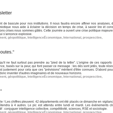
letter
de bascule pour nos institutions. Il nous faudra encore affiner nos analyses, d
otique nous aide à éclairer la décision en temps de crise, à savoir lire et const
stions crises nous sommes gâtés. Cette journée a ouvert une crise politique majeure
qui s’annonce explosive.
ment
,
géopolitiique
,
IntelligenceÉconomique
,
International
,
prospesctive
,
doutes."
il ne faut surtout pas prendre au "pied de la lettre". L'origine de ces rapports 
nce, basés sur la peur, qui font passer ce message : les dés sont jetés, toute rési
c'est justement pour cela que ces "prévisions" méritent d'être connues. D'abord pou
 et donc inventer d'autres imaginaires et de nouveaux horizons.
ment
,
géopolitiique
,
IntelligenceÉconomique
,
International
,
prospesctive
,
"
ole ! Les chiffres pleuvent. 42 départements ont été placés ce dimanche en vigilan
’étendra à 4 autres. Le pic est attendu entre lundi et mardi. Les événements cl
if : conjuguer intelligence collective, compétitivité, sciences, RSE et sociologie.
ment
,
géopolitiique
,
IntelligenceÉconomique
,
International
,
prospesctive
,