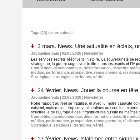
Tags (23) : International
3 mars. News. Une actualité en éclats, 
Jacqueline Sala | 02/03/2026
|
Newsletter
Les services secrets réécrivent l’histoire, La souveraineté se re
stratégique, la guerre cognitive s’infiltre dans les esprits et l’IA
Compétition géoéconomique
,
désinformation
,
désordre média
médias
,
performance
,
prospective
,
renseignement
,
résilienc
Stratégique
,
stratégies
,
territoires
,
vérité
24 février. News. Jouer la course en tête 
Jacqueline Sala | 22/02/2026
|
Newsletter
Notre rapport au réel se fragilise, et avec lui notre capacité 
existent, mais restent trop souvent confinés aux cercles experts
structurelle de l’Europe à des infrastructures qu’elle ne maîtrise p
Compétition géoéconomique
,
désinformation
,
désordre média
médias
,
performance
,
prospective
,
renseignement
,
résilienc
Stratégique
,
stratégies
,
territoires
,
vérité
17 février. News. Slalomer entre signaux 