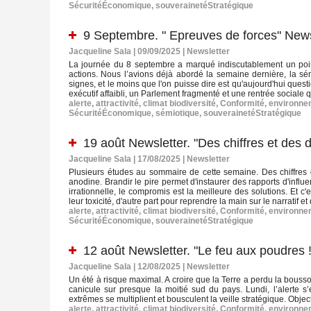
SécuritéÉconomique
,
souverainetéStratégique
9 Septembre. " Epreuves de forces" News
Jacqueline Sala | 09/09/2025
|
Newsletter
La journée du 8 septembre a marqué indiscutablement un point 
actions. Nous l’avions déjà abordé la semaine dernière, la sémi
signes, et le moins que l'on puisse dire est qu'aujourd'hui que
exécutif affaibli, un Parlement fragmenté et une rentrée sociale 
alerte
,
attractivité
,
climat biodiversité
,
Conformité
,
environne
SécuritéÉconomique
,
sémiotique
,
souverainetéStratégique
19 août Newsletter. "Des chiffres et des 
Jacqueline Sala | 17/08/2025
|
Newsletter
Plusieurs études au sommaire de cette semaine. Des chiffres qu'
anodine. Brandir le pire permet d'instaurer des rapports d'influe
irrationnelle, le compromis est la meilleure des solutions. Et 
leur toxicité, d'autre part pour reprendre la main sur le narratif
alerte
,
attractivité
,
climat biodiversité
,
Conformité
,
environne
SécuritéÉconomique
,
souverainetéStratégique
12 août Newsletter. "Le feu aux poudres !
Jacqueline Sala | 12/08/2025
|
Newsletter
Un été à risque maximal. A croire que la Terre a perdu la bouss
canicule sur presque la moitié sud du pays. Lundi, l’alerte s
extrêmes se multiplient et bousculent la veille stratégique. Object
alerte
,
attractivité
,
climat biodiversité
,
Conformité
,
environne