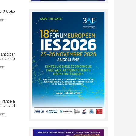
e ? Cette
ent
,
 anticiper
 d’alerte
ent
,
a France à
découvert
ent
,