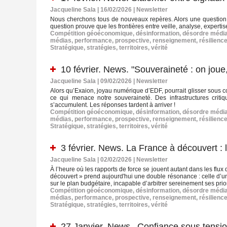
Jacqueline Sala | 16/02/2026
|
Newsletter
Nous cherchons tous de nouveaux repères. Alors une question s
question prouve que les frontières entre veille, analyse, expert
Compétition géoéconomique
,
désinformation
,
désordre média
médias
,
performance
,
prospective
,
renseignement
,
résilienc
Stratégique
,
stratégies
,
territoires
,
vérité
10 février. News. "Souveraineté : on joue
Jacqueline Sala | 09/02/2026
|
Newsletter
Alors qu’Exaion, joyau numérique d’EDF, pourrait glisser sous co
ce qui menace notre souveraineté. Des infrastructures critiqu
s’accumulent. Les réponses tardent à arriver !
Compétition géoéconomique
,
désinformation
,
désordre média
médias
,
performance
,
prospective
,
renseignement
,
résilienc
Stratégique
,
stratégies
,
territoires
,
vérité
3 février. News. La France à découvert : 
Jacqueline Sala | 02/02/2026
|
Newsletter
À l’heure où les rapports de force se jouent autant dans les flu
découvert » prend aujourd'hui une double résonance : celle d’un
sur le plan budgétaire, incapable d’arbitrer sereinement ses prior
Compétition géoéconomique
,
désinformation
,
désordre média
médias
,
performance
,
prospective
,
renseignement
,
résilienc
Stratégique
,
stratégies
,
territoires
,
vérité
27 Janvier. News. Confiance sous tension