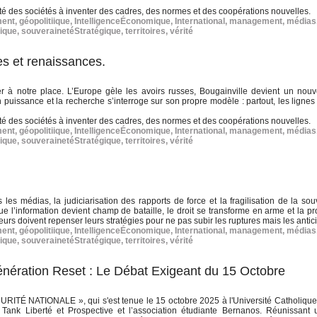
té des sociétés à inventer des cadres, des normes et des coopérations nouvelles.
ment
,
géopolitiique
,
IntelligenceÉconomique
,
International
,
management
,
médias
ique
,
souverainetéStratégique
,
territoires
,
vérité
es et renaissances.
r à notre place. L’Europe gèle les avoirs russes, Bougainville devient un nouv
n puissance et la recherche s’interroge sur son propre modèle : partout, les ligne
té des sociétés à inventer des cadres, des normes et des coopérations nouvelles.
ment
,
géopolitiique
,
IntelligenceÉconomique
,
International
,
management
,
médias
ique
,
souverainetéStratégique
,
territoires
,
vérité
rs les médias, la judiciarisation des rapports de force et la fragilisation de la so
que l’information devient champ de bataille, le droit se transforme en arme et la p
rs doivent repenser leurs stratégies pour ne pas subir les ruptures mais les antici
ment
,
géopolitiique
,
IntelligenceÉconomique
,
International
,
management
,
médias
ique
,
souverainetéStratégique
,
territoires
,
vérité
nération Reset : Le Débat Exigeant du 15 Octobre
NATIONALE », qui s'est tenue le 15 octobre 2025 à l'Université Catholique
Tank Liberté et Prospective et l’association étudiante Bernanos. Réunissant 