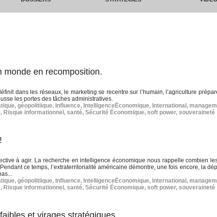
un monde en recomposition.
définit dans les réseaux, le marketing se recentre sur l’humain, l’agriculture prép
 pousse les portes des tâches administratives.
tique
,
géopolitiique
,
Influence
,
IntelligenceÉconomique
,
International
,
managem
e
,
Risque informationnel
,
santé
,
Sécurité Économique
,
soft power
,
souveraineté
!
collective à agir. La recherche en intelligence économique nous rappelle combien le
. Pendant ce temps, l’extraterritorialité américaine démontre, une fois encore, la 
as...
tique
,
géopolitiique
,
Influence
,
IntelligenceÉconomique
,
International
,
managem
e
,
Risque informationnel
,
santé
,
Sécurité Économique
,
soft power
,
souveraineté
faibles et virages stratégiques