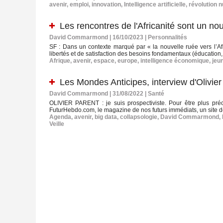
avenir
,
emploi
,
innovation
,
Intelligence artificielle
,
révolution 
Les rencontres de l'Africanité sont un n
David Commarmond | 16/10/2023
|
Personnalités
SF : Dans un contexte marqué par « la nouvelle ruée vers l’Af
libertés et de satisfaction des besoins fondamentaux (éducation, 
Afrique
,
avenir
,
espace
,
europe
,
intelligence économique
,
jeu
Les Mondes Anticipes, interview d'Olivier
David Commarmond | 31/08/2022
|
Santé
OLIVIER PARENT : je suis prospectiviste. Pour être plus préci
FuturHebdo.com, le magazine de nos futurs immédiats, un site de 
Agenda
,
avenir
,
big data
,
collapsologie
,
David Commarmond
,
Veille