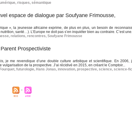
numérique
,
risques
,
sémantique
ouvel espace de dialogue par Soufyane Frimousse,
rique », la jeunesse africaine exprime, de plus en plus, un besoin de reconnais
nutrition, santé…). L’Europe ne doit pas s’en inquiéter bien au contraire. C’est une.
nesse
,
relations
,
rencontres
,
Soufyane Frimousse
 Parent Prospectiviste
s, je me revendique d’une double culture artistique et scientifique. En 2006, j
vulgarisation de la prospective. J’ai récidivé en 2015, en créant le Comptoir...
Fourquet
,
futurologie
,
Hans Jonas
,
innovation
,
prospective
,
science
,
science-fic