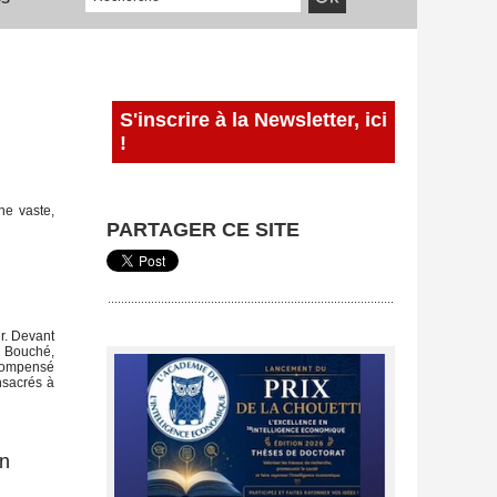
S'inscrire à la Newsletter, ici
!
ne vaste,
PARTAGER CE SITE
r. Devant
e Bouché,
écompensé
nsacrés à
on