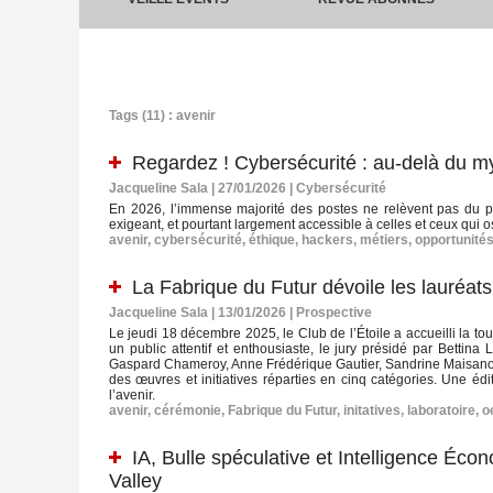
Tags (11) : avenir
Regardez ! Cybersécurité : au‑delà du my
Jacqueline Sala | 27/01/2026
|
Cybersécurité
En 2026, l’immense majorité des postes ne relèvent pas du pi
exigeant, et pourtant largement accessible à celles et ceux qui 
avenir
,
cybersécurité
,
éthique
,
hackers
,
métiers
,
opportunité
La Fabrique du Futur dévoile les lauréat
Jacqueline Sala | 13/01/2026
|
Prospective
Le jeudi 18 décembre 2025, le Club de l’Étoile a accueilli la t
un public attentif et enthousiaste, le jury présidé par Betti
Gaspard Chameroy, Anne Frédérique Gautier, Sandrine Maisano, 
des œuvres et initiatives réparties en cinq catégories. Une éd
l’avenir.
avenir
,
cérémonie
,
Fabrique du Futur
,
initatives
,
laboratoire
,
o
IA, Bulle spéculative et Intelligence Éc
Valley