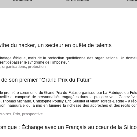
the du hacker, un secteur en quête de talents
ratage éthique, mais de la protection quotidienne des organisations. Un domai
osent dépasser le syndrome de l’imposteur.
s
,
organisations
,
protection
s de son premier “Grand Prix du Futur”
oute première cérémonie du Grand Prix du Futur, organisée par La Fabrique du Futu
na Laville et composé de personnalités engagées dans la prospective – Genevièv
Thomas Michaud, Christophe Pouilly, Eric Seulliet et Alban Torette-Dedrie – a r
ition inaugurale qui a mis en lumière la richesse des approches et des récits co
euvres
,
Prix
,
prospective
onomique : Échange avec un Français au cœur de la Silic