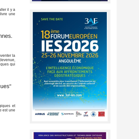
er il y a
livre une
ennes.
nventer la
 devenue,
iques qui
ques"
giques et
ce est une