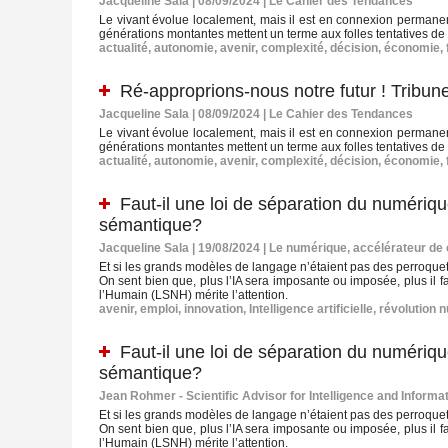
Jacqueline Sala | 08/09/2024
|
Le Cahier des Tendances
Le vivant évolue localement, mais il est en connexion permanent
générations montantes mettent un terme aux folles tentatives de g
actualité
,
autonomie
,
avenir
,
complexité
,
décision
,
économie
,
Ré-approprions-nous notre futur ! Tribun
Jacqueline Sala | 08/09/2024
|
Le Cahier des Tendances
Le vivant évolue localement, mais il est en connexion permanent
générations montantes mettent un terme aux folles tentatives de g
actualité
,
autonomie
,
avenir
,
complexité
,
décision
,
économie
,
Faut-il une loi de séparation du numériqu
sémantique?
Jacqueline Sala | 19/08/2024
|
Le numérique, accélérateur de
Et si les grands modèles de langage n’étaient pas des perroque
On sent bien que, plus l’IA sera imposante ou imposée, plus il 
l’Humain (LSNH) mérite l’attention.
avenir
,
emploi
,
innovation
,
Intelligence artificielle
,
révolution 
Faut-il une loi de séparation du numériqu
sémantique?
Jean Rohmer - Scientific Advisor for Intelligence and Informa
Et si les grands modèles de langage n’étaient pas des perroque
On sent bien que, plus l’IA sera imposante ou imposée, plus il 
l’Humain (LSNH) mérite l’attention.