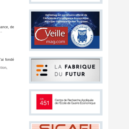
sance, de
..
’ai fondé
tion
,