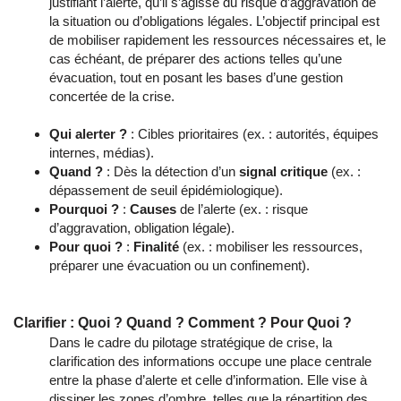
justifiant l’alerte, qu’il s’agisse du risque d’aggravation de
la situation ou d’obligations légales. L’objectif principal est
de mobiliser rapidement les ressources nécessaires et, le
cas échéant, de préparer des actions telles qu’une
évacuation, tout en posant les bases d’une gestion
concertée de la crise.
Qui alerter ?
: Cibles prioritaires (ex. : autorités, équipes
internes, médias).
Quand ?
: Dès la détection d’un
signal critique
(ex. :
dépassement de seuil épidémiologique).
Pourquoi ?
:
Causes
de l’alerte (ex. : risque
d’aggravation, obligation légale).
Pour quoi ?
:
Finalité
(ex. : mobiliser les ressources,
préparer une évacuation ou un confinement).
Clarifier : Quoi ? Quand ? Comment ? Pour Quoi ?
Dans le cadre du pilotage stratégique de crise, la
clarification des informations occupe une place centrale
entre la phase d’alerte et celle d’information. Elle vise à
dissiper les zones d’ombre, telles que la répartition des