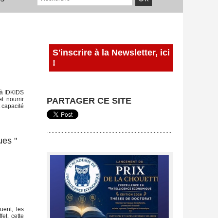
S'inscrire à la Newsletter, ici
!
e à IDKIDS
t nourrir
PARTAGER CE SITE
t capacité
ues "
uent, les
et, cette