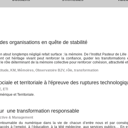
es organisations en quête de stabilité
n atout longtemps négligé refait surface : la mémoire. De l’Institut Pasteur de Lill
 cet héritage vivant peut renforcer la confiance, guider les transformations e
e rôle déterminant de la mémoire collective pour renforcer cohésion, attractivité e
titude
,
KM
,
Mémoires
,
Observatoire B2V
,
rôle
,
transformation
ale et territoriale à l'épreuve des ruptures technologiq
E, ETI
rique et Territoriale.
our une transformation responsable
lective & Management
contournable du numérique dans la vie de chacun d’entre nous et par conséq
ccès à l’emploi, à l’éducation, à la télé médecine, aux services publics… En eff