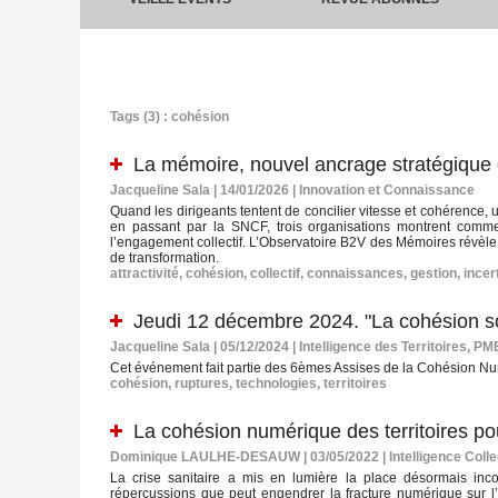
Tags (3) : cohésion
La mémoire, nouvel ancrage stratégique d
Jacqueline Sala | 14/01/2026
|
Innovation et Connaissance
Quand les dirigeants tentent de concilier vitesse et cohérence, u
en passant par la SNCF, trois organisations montrent comment
l’engagement collectif. L’Observatoire B2V des Mémoires révèle l
de transformation.
attractivité
,
cohésion
,
collectif
,
connaissances
,
gestion
,
incer
Jeudi 12 décembre 2024. "La cohésion soci
Jacqueline Sala | 05/12/2024
|
Intelligence des Territoires, PM
Cet événement fait partie des 6èmes Assises de la Cohésion Numé
cohésion
,
ruptures
,
technologies
,
territoires
La cohésion numérique des territoires p
Dominique LAULHE-DESAUW | 03/05/2022
|
Intelligence Col
La crise sanitaire a mis en lumière la place désormais in
répercussions que peut engendrer la fracture numérique sur l’a