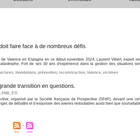
doit faire face à de nombreux défis
on de Valence en Espagne en ce début novembre 2024, Laurent Vibert, expert r
tastrophe. Fort de ses 30 ans d'expérience dans la gestion des situations sens
ructures
,
inondations
,
prévention
,
reconstruction
,
Valence
,
victimes
grande transition en questions.
s, PME, ETI
ctive, organisé par la Société française de Prospective (SFdP), devant une ce
nger, de débattre et d’esquisser des avenirs redoutables aussi bien que souhaitable