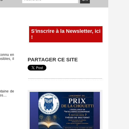
S'inscrire à la Newsletter, ici
!
econnu en
ibles, il
PARTAGER CE SITE
ntaine de
s....