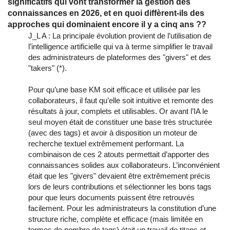
significatifs qui vont transformer la gestion des
connaissances en 2026, et en quoi diffèrent-ils des
approches qui dominaient encore il y a cinq ans ??
J_L A : La principale évolution provient de l’utilisation de
l’intelligence artificielle qui va à terme simplifier le travail
des administrateurs de plateformes des "givers" et des
"takers" (*).
Pour qu’une base KM soit efficace et utilisée par les
collaborateurs, il faut qu’elle soit intuitive et remonte des
résultats à jour, complets et utilisables. Or avant l’IA le
seul moyen était de constituer une base très structurée
(avec des tags) et avoir à disposition un moteur de
recherche textuel extrêmement performant. La
combinaison de ces 2 atouts permettait d’apporter des
connaissances solides aux collaborateurs. L’inconvénient
était que les "givers" devaient être extrêmement précis
lors de leurs contributions et sélectionner les bons tags
pour que leurs documents puissent être retrouvés
facilement. Pour les administrateurs la constitution d’une
structure riche, complète et efficace (mais limitée en
termes de nombre de tags) était un travail de titans et