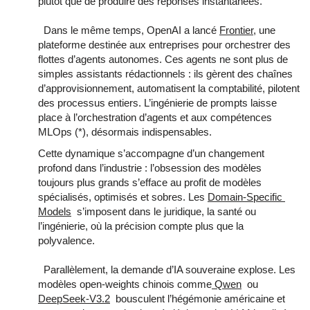
plutôt que de produire des réponses instantanées. 
  Dans le même temps, OpenAI a lancé 
Frontier
, une 
plateforme destinée aux entreprises pour orchestrer des 
flottes d’agents autonomes. Ces agents ne sont plus de 
simples assistants rédactionnels : ils gèrent des chaînes 
d’approvisionnement, automatisent la comptabilité, pilotent 
des processus entiers. L’ingénierie de prompts laisse 
place à l’orchestration d’agents et aux compétences 
MLOps (*), désormais indispensables.
Cette dynamique s’accompagne d’un changement 
profond dans l’industrie : l’obsession des modèles 
toujours plus grands s’efface au profit de modèles 
spécialisés, optimisés et sobres. Les 
Domain‑Specific 
Models
  s’imposent dans le juridique, la santé ou 
l’ingénierie, où la précision compte plus que la 
polyvalence. 
  Parallèlement, la demande d’IA souveraine explose. Les 
modèles open‑weights chinois comme
 Qwen
  ou 
DeepSeek‑V3.2
  bousculent l’hégémonie américaine et 