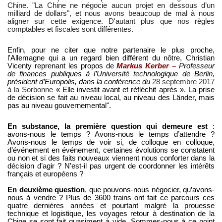
Chine. "La Chine ne négocie aucun projet en dessous d’un
milliard de dollars", et nous avons beaucoup de mal à nous
aligner sur cette exigence. D'autant plus que nos règles
comptables et fiscales sont différentes.
Enfin, pour ne citer que notre partenaire le plus proche,
l'Allemagne qui a un regard bien différent du nôtre, Christian
Vicenty reprenant les propos de
Markus Kerber –
Professeur
de finances publiques à l’Université technologique de Berlin,
président d’Europolis, dans la conférence du
28 septembre 2017
à la Sorbonne
« Elle investit avant et réfléchit après ». La prise
de décision se fait au niveau local, au niveau des Länder, mais
pas au niveau gouvernemental".
En substance, la première question qui demeure est
:
avons-nous le temps ? Avons-nous le temps d’attendre ?
Avons-nous le temps de voir si, de colloque en colloque,
d’événement en événement, certaines évolutions se constatent
ou non et si des faits nouveaux viennent nous conforter dans la
décision d’agir ? N’est-il pas urgent de coordonner les intérêts
français et européens ?
En deuxième question
, que pouvons-nous négocier, qu’avons-
nous à vendre ? Plus de 3600 trains ont fait ce parcours ces
quatre dernières années et pourtant malgré la prouesse
technique et logistique, les voyages retour à destination de la
Chine se sont fait quasiment à vide. Sommes-nous à ce point