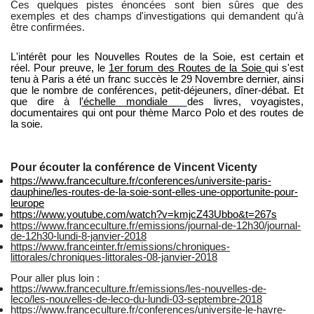
Ces quelques pistes énoncées sont bien sûres que des
exemples et des champs d'investigations qui demandent qu'à
être confirmées.
L'intérêt pour les Nouvelles Routes de la Soie, est certain et
réel. Pour preuve, le
1er forum des Routes de la Soie
qui s'est
tenu à Paris a été un franc succès le 29 Novembre dernier, ainsi
que le nombre de conférences, petit-déjeuners, dîner-débat. Et
que dire à l
'échelle mondiale
des livres, voyagistes,
documentaires qui ont pour thème Marco Polo et des routes de
la soie.
Pour écouter la conférence de Vincent Vicenty
https://www.franceculture.fr/conferences/universite-paris-
dauphine/les-routes-de-la-soie-sont-elles-une-opportunite-pour-
leurope
https://www.youtube.com/watch?v=kmjcZ43Ubbo&t=267s
https://www.franceculture.fr/emissions/journal-de-12h30/journal-
de-12h30-lundi-8-janvier-2018
https://www.franceinter.fr/emissions/chroniques-
littorales/chroniques-littorales-08-janvier-2018
Pour aller plus loin :
https://www.franceculture.fr/emissions/les-nouvelles-de-
leco/les-nouvelles-de-leco-du-lundi-03-septembre-2018
https://www.franceculture.fr/conferences/universite-le-havre-