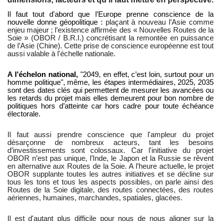
Il faut tout d'abord que l’Europe prenne conscience de la
nouvelle donne géopolitique :
plaçant à nouveau l’Asie comme
enjeu majeur ; l’existence affirmée des « Nouvelles Routes de la
Soie » (OBOR / B.R.I.) concrétisant la remontée en puissance
de l’Asie (Chine). Cette prise de conscience européenne est tout
aussi valable à l'échelle nationale.
A l'échelon national,
"2049, en effet, c’est loin, surtout pour un
homme politique", même, les étapes intermédiaires, 2025, 2035
sont des dates clés qui permettent de mesurer les avancées ou
les retards du projet mais elles demeurent pour bon nombre de
politiques hors d’atteinte car hors cadre pour toute échéance
électorale.
Il faut aussi prendre conscience que l'ampleur du projet
désarçonne de nombreux acteurs, tant les besoins
d’investissements sont colossaux. Car l'initiative du projet
OBOR n’est pas unique, l’Inde, le Japon et la Russie se rêvent
en alternative aux Routes de la Soie. A l’heure actuelle, le projet
OBOR supplante toutes les autres initiatives et se décline sur
tous les tons et tous les aspects possibles, on parle ainsi des
Routes de la Soie digitale, des routes connectées, des routes
aériennes, humaines, marchandes, spatiales, glacées.
Il est d'autant plus difficile pour nous de nous aligner sur la