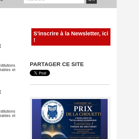
S'inscrire à la Newsletter, ici
!
t
PARTAGER CE SITE
titutions
urables et
t
titutions
urables et