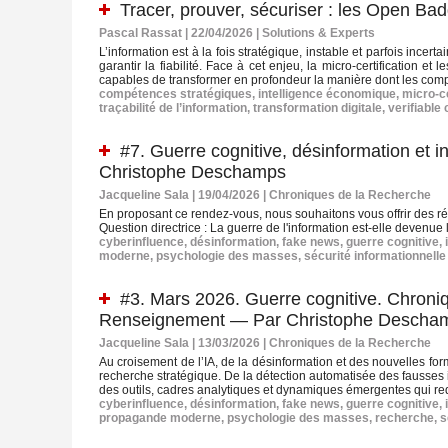
Tracer, prouver, sécuriser : les Open Ba
Pascal Rassat | 22/04/2026
|
Solutions & Experts
L’information est à la fois stratégique, instable et parfois incert
garantir la fiabilité. Face à cet enjeu, la micro-certification e
capables de transformer en profondeur la manière dont les comp
compétences stratégiques
,
intelligence économique
,
micro‑ce
traçabilité de l’information
,
transformation digitale
,
verifiable 
#7. Guerre cognitive, désinformation et 
Christophe Deschamps
Jacqueline Sala | 19/04/2026
|
Chroniques de la Recherche
En proposant ce rendez-vous, nous souhaitons vous offrir des réfé
Question directrice : La guerre de l'information est-elle devenue
cyberinfluence
,
désinformation
,
fake news
,
guerre cognitive
,
moderne
,
psychologie des masses
,
sécurité informationnelle
#3. Mars 2026. Guerre cognitive. Chroniq
Renseignement — Par Christophe Descha
Jacqueline Sala | 13/03/2026
|
Chroniques de la Recherche
Au croisement de l’IA, de la désinformation et des nouvelles form
recherche stratégique. De la détection automatisée des fausses i
des outils, cadres analytiques et dynamiques émergentes qui redé
cyberinfluence
,
désinformation
,
fake news
,
guerre cognitive
,
propagande moderne
,
psychologie des masses
,
recherche
,
s