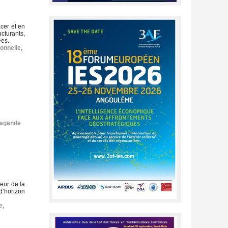
acer et en
ucturants,
ées.
ionnelle
,
pagande
oeur de la
 d’horizon
e
,