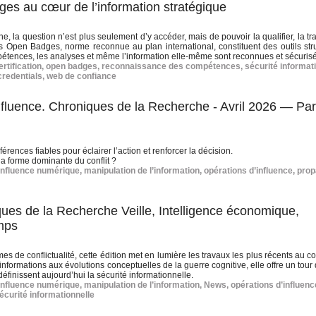
dges au cœur de l’information stratégique
aine, la question n’est plus seulement d’y accéder, mais de pouvoir la qualifier, la tr
t les Open Badges, norme reconnue au plan international, constituent des outils str
étences, les analyses et même l’information elle-même sont reconnues et sécuris
rtification
,
open badges
,
reconnaissance des compétences
,
sécurité informat
credentials
,
web de confiance
influence. Chroniques de la Recherche - Avril 2026 — Par
rences fiables pour éclairer l’action et renforcer la décision.
 la forme dominante du conflit ?
influence numérique
,
manipulation de l’information
,
opérations d’influence
,
pro
ues de la Recherche Veille, Intelligence économique,
mps
es de conflictualité, cette édition met en lumière les travaux les plus récents au c
nformations aux évolutions conceptuelles de la guerre cognitive, elle offre un tour
finissent aujourd’hui la sécurité informationnelle.
influence numérique
,
manipulation de l’information
,
News
,
opérations d’influenc
écurité informationnelle