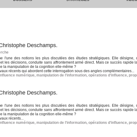
. Christophe Deschamps.
erche
 l'une des notions les plus discutées des études stratégiques. Elle désigne,
s et les décisions, conduite sans affrontement armé direct. Mais ce succès rapide l
nce la manipulation de la cognition elle-même ?
aux récents qui abordent cette interrogation sous des angles complémentaires...
influence numérique
,
manipulation de l’information
,
opérations d’influence
,
pro
. Christophe Deschamps.
 l'une des notions les plus discutées des études stratégiques. Elle désigne,
s et les décisions, conduite sans affrontement armé direct. Mais ce succès rapide l
nce la manipulation de la cognition elle-même ?
aux récents...
influence numérique
,
manipulation de l’information
,
opérations d’influence
,
pro