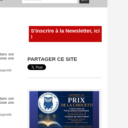
S'inscrire à la Newsletter, ici
!
 dans son
aisse une
PARTAGER CE SITE
pagande
 dans son
aisse une
pagande