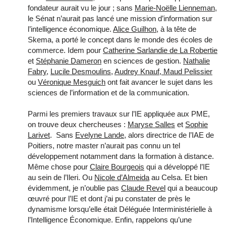
fondateur aurait vu le jour ; sans
Marie-Noëlle Lienneman
,
le Sénat n’aurait pas lancé une mission d’information sur
l’intelligence économique.
Alice Guilhon
, à la tête de
Skema, a porté le concept dans le monde des écoles de
commerce. Idem pour
Catherine Sarlandie de La Robertie
et
Stéphanie Dameron
en sciences de gestion.
Nathalie
Fabry
,
Lucile Desmoulins
,
Audrey Knauf
,
Maud Pelissier
ou
Véronique Mesguich
ont fait avancer le sujet dans les
sciences de l’information et de la communication.
Parmi les premiers travaux sur l’IE appliquée aux PME,
on trouve deux chercheuses :
Maryse Salles
et
Sophie
Larivet
. Sans
Evelyne Lande
, alors directrice de l’IAE de
Poitiers, notre master n’aurait pas connu un tel
développement notamment dans la formation à distance.
Même chose pour
Claire Bourgeois
qui a développé l’IE
au sein de l’Ileri. Ou
Nicole d’Almeida
au Celsa. Et bien
évidemment, je n’oublie pas
Claude Revel
qui a beaucoup
œuvré pour l’IE et dont j’ai pu constater de près le
dynamisme lorsqu’elle était Déléguée Interministérielle à
l’Intelligence Économique. Enfin, rappelons qu’une