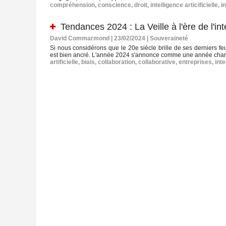
compréhension
,
conscience
,
droit
,
intelligence articificielle
,
i
Tendances 2024 : La Veille à l'ère de l'int
David Commarmond | 23/02/2024
|
Souveraineté
Si nous considérons que le 20e siècle brille de ses derniers 
est bien ancré. L'année 2024 s'annonce comme une année charnière
artificielle
,
biais
,
collaboration
,
collaborative
,
entreprises
,
inte