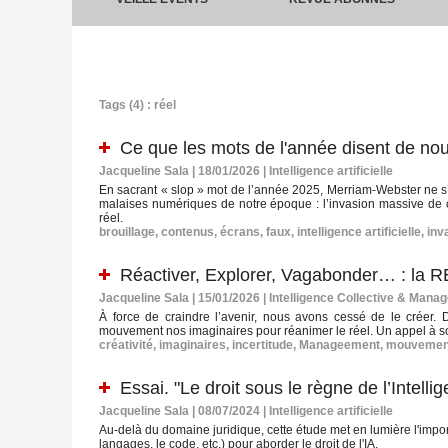
Tags (4) : réel
Ce que les mots de l'année disent de nou
Jacqueline Sala | 18/01/2026
|
Intelligence artificielle
En sacrant « slop » mot de l’année 2025, Merriam‑Webster ne s’
malaises numériques de notre époque : l’invasion massive de co
réel.
brouillage
,
contenus
,
écrans
,
faux
,
intelligence artificielle
,
inv
Réactiver, Explorer, Vagabonder… : la 
Jacqueline Sala | 15/01/2026
|
Intelligence Collective & Mana
À force de craindre l’avenir, nous avons cessé de le créer. Da
mouvement nos imaginaires pour réanimer le réel. Un appel à sor
créativité
,
imaginaires
,
incertitude
,
Manageement
,
mouvemen
Essai. "Le droit sous le règne de l’Intelli
Jacqueline Sala | 08/07/2024
|
Intelligence artificielle
Au-delà du domaine juridique, cette étude met en lumière l'impo
langages, le code, etc.) pour aborder le droit de l'IA.