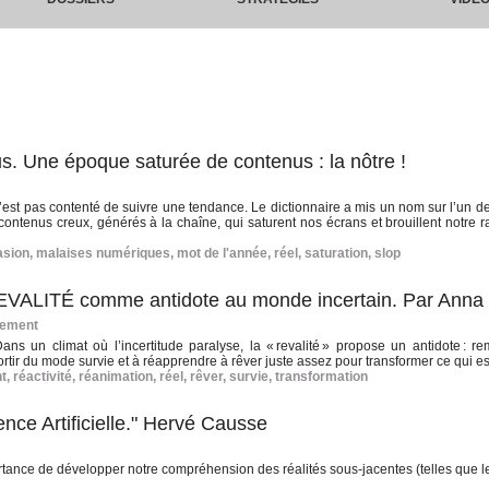
s. Une époque saturée de contenus : la nôtre !
est pas contenté de suivre une tendance. Le dictionnaire a mis un nom sur l’un d
ntenus creux, générés à la chaîne, qui saturent nos écrans et brouillent notre r
asion
,
malaises numériques
,
mot de l'année
,
réel
,
saturation
,
slop
REVALITÉ comme antidote au monde incertain. Par Anna 
gement
ns un climat où l’incertitude paralyse, la « revalité » propose un antidote : re
tir du mode survie et à réapprendre à rêver juste assez pour transformer ce qui es
t
,
réactivité
,
réanimation
,
réel
,
rêver
,
survie
,
transformation
gence Artificielle." Hervé Causse
rtance de développer notre compréhension des réalités sous-jacentes (telles que le 