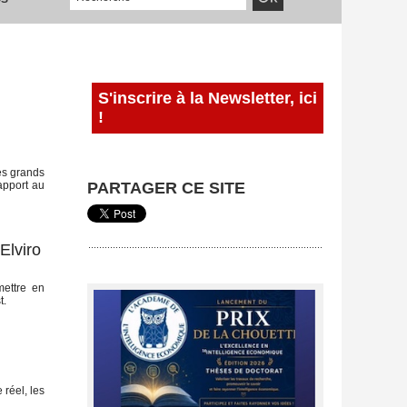
S'inscrire à la Newsletter, ici
!
es grands
apport au
PARTAGER CE SITE
Elviro
mettre en
t.
réel, les