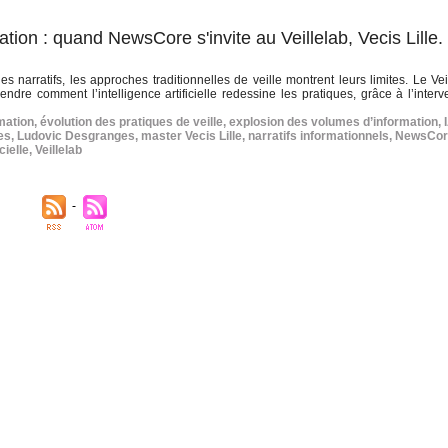
rmation : quand NewsCore s'invite au Veillelab, Vecis Lille.
s narratifs, les approches traditionnelles de veille montrent leurs limites. Le Vei
dre comment l’intelligence artificielle redessine les pratiques, grâce à l’interv
mation
,
évolution des pratiques de veille
,
explosion des volumes d’information
,
es
,
Ludovic Desgranges
,
master Vecis Lille
,
narratifs informationnels
,
NewsCor
cielle
,
Veillelab