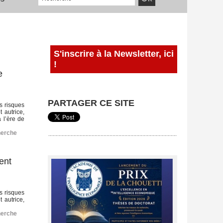
S'inscrire à la Newsletter, ici
!
e
PARTAGER CE SITE
s risques
 autrice,
 l’ère de
herche
ent
s risques
 autrice,
herche