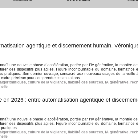
tomatisation agentique et discernement humain. Véroniqu
nnaît une nouvelle phase d’accélération, portée par l’IA générative, la montée de
turer des dispositifs plus agiles. Figure incontournable du domaine, formatrice et
s pratiques. Son dernier ouvrage, consacré aux nouveaux usages de la veille à
un cadre précieux pour comprendre ces mutations.
 algorithmiques
,
culture de la vigilance
,
fiabilité des sources
,
IA générative
,
rec
nelle
e en 2026 : entre automatisation agentique et discernem
nnaît une nouvelle phase d’accélération, portée par l’IA générative, la montée de
turer des dispositifs plus agiles. Figure incontournable du domaine, formatrice et
pratiques...
 algorithmiques
,
culture de la vigilance
,
fiabilité des sources
,
IA générative
,
rec
nelle