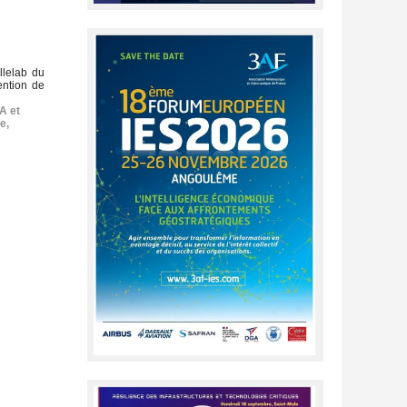
llelab du
ention de
IA et
e
,