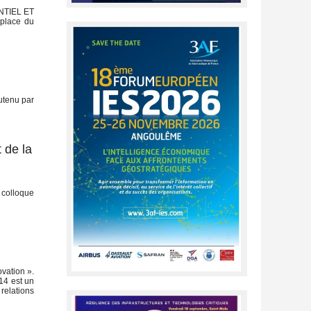
NTIEL ET
 place du
utenu par
t de la
 colloque
ovation ».
14 est un
relations