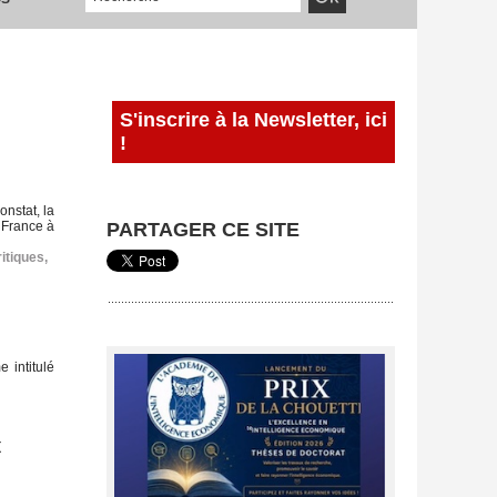
S'inscrire à la Newsletter, ici
!
nstat, la
 France à
PARTAGER CE SITE
itiques
,
 intitulé
t