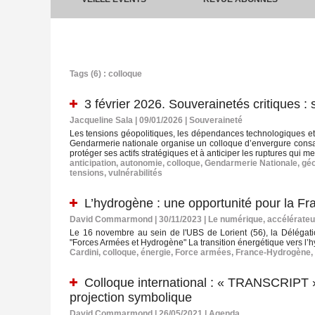
Tags (6) : colloque
3 février 2026. Souverainetés critiques 
Jacqueline Sala | 09/01/2026
|
Souveraineté
Les tensions géopolitiques, les dépendances technologiques et l
Gendarmerie nationale organise un colloque d’envergure consacr
protéger ses actifs stratégiques et à anticiper les ruptures qui
anticipation
,
autonomie
,
colloque
,
Gendarmerie Nationale
,
géo
tensions
,
vulnérabilités
L’hydrogène : une opportunité pour la Fr
David Commarmond | 30/11/2023
|
Le numérique, accélérateu
Le 16 novembre au sein de l'UBS de Lorient (56), la Délégati
"Forces Armées et Hydrogène" La transition énergétique vers l’hy
Cardini
,
colloque
,
énergie
,
Force armées
,
France-Hydrogène
,
Colloque international : « TRANSCRIPT »,
projection symbolique
David Commarmond | 26/05/2021
|
Agenda