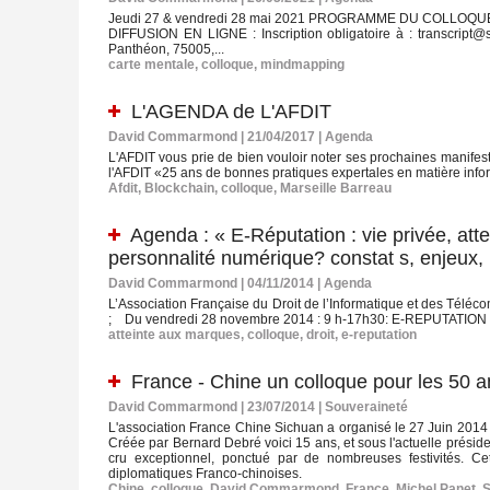
Jeudi 27 & vendredi 28 mai 2021 PROGRAMME DU COLLO
DIFFUSION EN LIGNE : Inscription obligatoire à : transcript
Panthéon, 75005,...
carte mentale
,
colloque
,
mindmapping
L'AGENDA de L'AFDIT
David Commarmond | 21/04/2017
|
Agenda
L'AFDIT vous prie de bien vouloir noter ses prochaines manifest
l'AFDIT «25 ans de bonnes pratiques expertales en matière inf
Afdit
,
Blockchain
,
colloque
,
Marseille Barreau
Agenda : « E-Réputation : vie privée, attei
personnalité numérique? constat s, enjeux,
David Commarmond | 04/11/2014
|
Agenda
L’Association Française du Droit de l’Informatique et des Téléc
; Du vendredi 28 novembre 2014 : 9 h-17h30: E-REPUTATION : Vie
atteinte aux marques
,
colloque
,
droit
,
e-reputation
France - Chine un colloque pour les 50 a
David Commarmond | 23/07/2014
|
Souveraineté
L'association France Chine Sichuan a organisé le 27 Juin 2014 un
Créée par Bernard Debré voici 15 ans, et sous l'actuelle présid
cru exceptionnel, ponctué par de nombreuses festivités. C
diplomatiques Franco-chinoises.
Chine
,
colloque
,
David Commarmond
,
France
,
Michel Panet
,
S