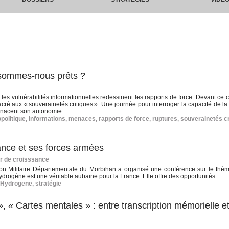
: sommes-nous prêts ?
es vulnérabilités informationnelles redessinent les rapports de force. Devant ce co
é aux « souverainetés critiques ». Une journée pour interroger la capacité de la
 menacent son autonomie.
politique
,
informations
,
menaces
,
rapports de force
,
ruptures
,
souverainetés cr
ance et ses forces armées
r de croisssance
on Militaire Départementale du Morbihan a organisé une conférence sur le thème
drogène est une véritable aubaine pour la France. Elle offre des opportunités...
Hydrogene
,
stratégie
 « Cartes mentales » : entre transcription mémorielle e