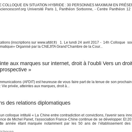
QUE COLLOQUE EN SITUATION HYBRIDE : 30 PERSONNES MAXIMUM EN PRÉSE
@sciencesconf.org Université Paris 1, Panthéon Sorbonne, - Centre Panthéon 12
ations (inscriptions sur www.afdit.fr) 1. Le lundi 24 avril 2017 - 14h Colloque so
ormatique» Organisé par la CNEJITA Grand’Chambre de la Cour...
nte aux marques sur internet, droit à l’oubli Vers un droi
 prospective »
ommunications (AFDIT) est heureuse de vous faire part de la tenue de son prochain
 privée, atteintes aux marques, droit à...
ns des relations diplomatiques
 colloque intitulé « La Chine entre contradiction et convictions, l'avenir sera inn
ence de Michel Panet, l'association France-Chine continue de se développer. Et 20
ette année étant marquée notamment par les 50 ans de l’établissement des 
ichouan