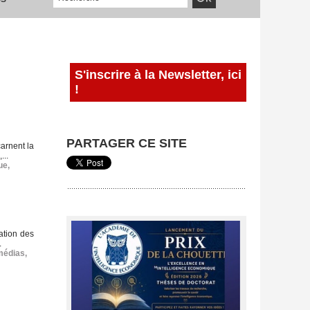
S'inscrire à la Newsletter, ici
!
PARTAGER CE SITE
carnent la
...
ue
,
ation des
.
médias
,