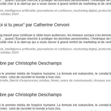
urel… quand l’Europe cherche à protéger les données personnelles, l’Amérique de l
coûté cher à la start-up qui a voulu lancer à grand renfort de marketing et de cen
els
,
intelligence artificielle
,
journalisme et confiance
,
marketing digital
,
protecti
 médias 2024
i si tu peux" par Catherine Cervoni
king massif pour continuer à cibler leurs audiences, les réseaux sociaux s’en donne
urel… quand l’Europe cherche à protéger les données personnelles, l’Amérique de l
coûté cher à la start-up qui a voulu lancer à grand renfort de marketing et de cen
els
,
intelligence artificielle
,
journalisme et confiance
,
marketing digital
,
protecti
 médias 2024
libre par Christophe Deschamps
u le premier média de l'espèce humaine. La formule est outrancière, le constat
nnies : celui de raconter le monde à huis clos.
icielle
,
liberté d’expression
,
médias
,
News
,
notes de communauté
,
réseaux soc
libre par Christophe Deschamps
u le premier média de l'espèce humaine. La formule est outrancière, le constat
nnies : celui de raconter le monde à huis clos.