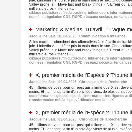
joie. Linkedin vient d’être pris la main dans le sac. Choc cult
Valley prône le « Move fast and break things » *. Erreur qui a 
milliers d’euros « friends »...
ciblage publicitaire
,
fin du tracking
,
influenceurs informationn
données
,
régulation CNIL RGPD
,
réseaux sociaux
,
tendances
Marketing & Medias. 10 avril . "Traque-mo
Jacqueline Sala | 10/04/2026
|
Communication & Influence
Si les marques cherchent des alternatives face à la fin du trac
joie. Linkedin vient d’être pris la main dans le sac. Choc cult
Valley prône le « Move fast and break things » *. Erreur qui a 
milliers d’euros « friends »...
ciblage publicitaire
,
fin du tracking
,
influenceurs informationn
données
,
régulation CNIL RGPD
,
réseaux sociaux
,
tendances
X, premier média de l’Espèce ? Tribune 
Jacqueline Sala | 09/04/2026
|
Chroniques de la Recherche
45 millions de vues pour un post qui affirme que X est deven
moins. Et il annonce la fin d'un privilège vieux de plusieurs déce
désinformation
,
géopolitique de l’information
,
intelligence artif
transformation médiatique
,
vérification des faits
,
X
X, premier média de l’Espèce ? Tribune 
Jacqueline Sala | 09/04/2026
|
Chroniques de la Recherche
45 millions de vues pour un post qui affirme que X est deven
moins. Et il annonce la fin d'un privilège vieux de plusieurs déce