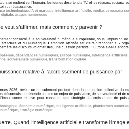
eurs se replient sur l’humain, les jeunes désertent la TV, et les réseaux sociaux r
esoin de réassurance.
nce technologique
,
IA et marques
,
intelligence artificielle
,
médias et réseaux so
 digitale
,
usages numériques
pe veut s’affirmer, mais comment y parvenir ?
 événement consacré à la souveraineté numérique européenne, sous l’impulsion 
artificielle et du Numérique. L’ambition affichée est claire : redonner aux orga
rrière les discours volontaristes, une question persiste : l’Europe a‑t‑elle encore
ropéenne
,
dépendances numériques
,
Europe numérique
,
intelligence artificielle
,
enne
,
souveraineté numérique
,
transformation digitale
uissance relative à l’accroissement de puissance par
mars 2026, révèle un basculement profond dans la perception collective du n
est désormais appréhendé comme un enjeu de puissance, de souveraineté et de r
 l’impuissance relative pour construire une stratégie d’accroissement de puis
hnologique
,
économie numérique
,
intelligence artificielle
,
plateformes numériq
 numérique
,
stratégie numérique
erre. Quand l'intelligence artificielle transforme l'image 