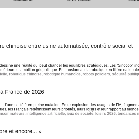
re chinoise entre usine automatisée, contrôle social et
 dessine une réalité qui peut changer les équilibres stratégiques. Les “Sinocop” in
 intérieure et ambition géopolitique. En transformant la robotique en filière nationale,
ielle
,
robotique chinoise
,
robotique humanoïde
,
robots policiers
,
sécurité publiq
e la France de 2026
it d’une société en pleine mutation. Entre explosion des usages de l’IA, fragment
s, les Français redéfinissent leurs priorités, leurs loisirs et leur rapport au monde
onsommateurs
,
intelligence artificielle
,
jeux de société
,
loisirs 2026
,
tendances 
ore et encore... »