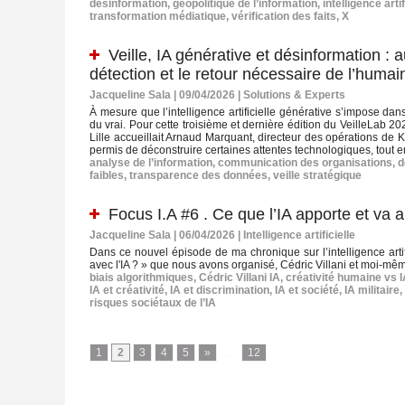
désinformation
,
géopolitique de l’information
,
intelligence artif
transformation médiatique
,
vérification des faits
,
X
Veille, IA générative et désinformation : 
détection et le retour nécessaire de l’humai
Jacqueline Sala | 09/04/2026
|
Solutions & Experts
À mesure que l’intelligence artificielle générative s’impose dans
du vrai. Pour cette troisième et dernière édition du VeilleLab 20
Lille accueillait Arnaud Marquant, directeur des opérations de K
permis de déconstruire certaines attentes technologiques, tout en
analyse de l’information
,
communication des organisations
,
d
faibles
,
transparence des données
,
veille stratégique
Focus I.A #6 . Ce que l’IA apporte et v
Jacqueline Sala | 06/04/2026
|
Intelligence artificielle
Dans ce nouvel épisode de ma chronique sur l’intelligence artif
avec l'IA ? » que nous avons organisé, Cédric Villani et moi-mêm
biais algorithmiques
,
Cédric Villani IA
,
créativité humaine vs 
IA et créativité
,
IA et discrimination
,
IA et société
,
IA militaire
,
risques sociétaux de l’IA
1
2
3
4
5
»
...
12