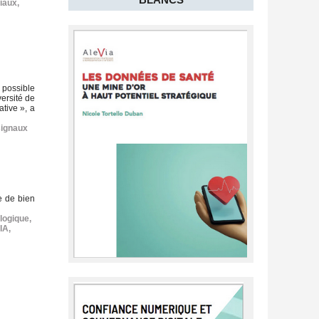
iaux
,
n possible
versité de
ative », a
signaux
e de bien
logique
,
’IA
,