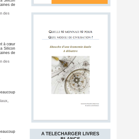
a Silicon
taines de
on des
nt à cœur
a Silicon
taines de
on des
 beaucoup
iaux
,
 beaucoup
A TELECHARGER LIVRES
BLANCS