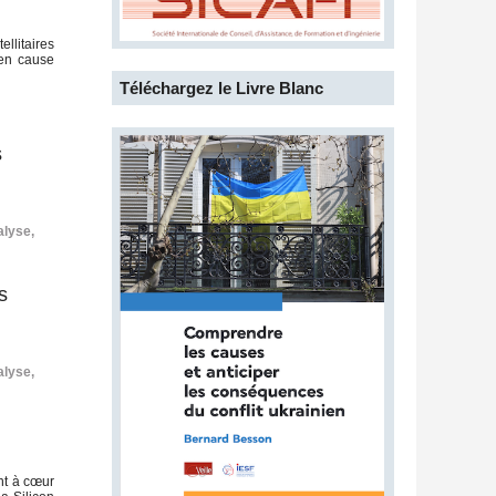
ellitaires
 en cause
Téléchargez le Livre Blanc
s
alyse
,
s
alyse
,
nt à cœur