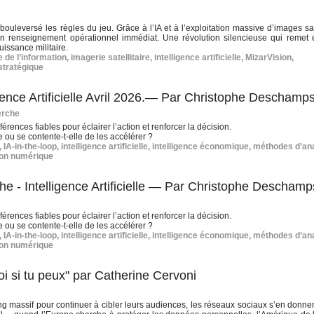
bouleversé les règles du jeu. Grâce à l’IA et à l’exploitation massive d’images sat
en renseignement opérationnel immédiat. Une révolution silencieuse qui remet
uissance militaire.
 de l’information
,
imagerie satellitaire
,
intelligence artificielle
,
MizarVision
,
stratégique
gence Artificielle Avril 2026.— Par Christophe Deschamp
erche
rences fiables pour éclairer l’action et renforcer la décision.
e ou se contente-t-elle de les accélérer ?
,
IA-in-the-loop
,
intelligence artificielle
,
intelligence économique
,
méthodes d’an
ion numérique
he - Intelligence Artificielle — Par Christophe Deschamp
rences fiables pour éclairer l’action et renforcer la décision.
e ou se contente-t-elle de les accélérer ?
,
IA-in-the-loop
,
intelligence artificielle
,
intelligence économique
,
méthodes d’an
ion numérique
i si tu peux" par Catherine Cervoni
king massif pour continuer à cibler leurs audiences, les réseaux sociaux s’en donne