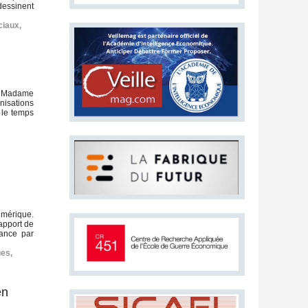
edessinent
ciaux
,
de Madame
nisations
 le temps
umérique.
apport de
sance par
ues
,
en