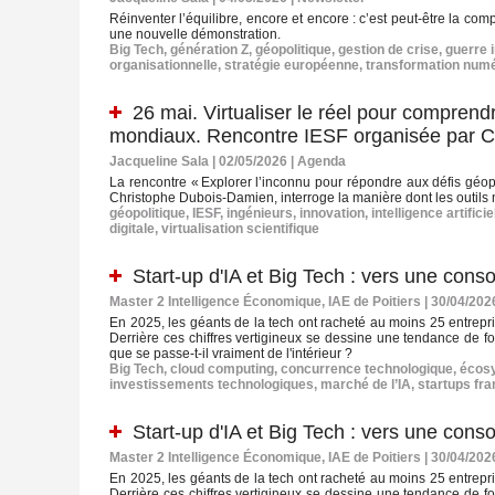
Réinventer l’équilibre, encore et encore : c’est peut‑être la c
une nouvelle démonstration.
Big Tech
,
génération Z
,
géopolitique
,
gestion de crise
,
guerre 
organisationnelle
,
stratégie européenne
,
transformation num
26 mai. Virtualiser le réel pour compren
mondiaux. Rencontre IESF organisée par 
Jacqueline Sala | 02/05/2026
|
Agenda
La rencontre « Explorer l’inconnu pour répondre aux défis géopolit
Christophe Dubois‑Damien, interroge la manière dont les outils
géopolitique
,
IESF
,
ingénieurs
,
innovation
,
intelligence artificie
digitale
,
virtualisation scientifique
Start-up d'IA et Big Tech : vers une cons
Master 2 Intelligence Économique, IAE de Poitiers | 30/04/202
En 2025, les géants de la tech ont racheté au moins 25 entrepri
Derrière ces chiffres vertigineux se dessine une tendance de fon
que se passe-t-il vraiment de l'intérieur ?
Big Tech
,
cloud computing
,
concurrence technologique
,
écos
investissements technologiques
,
marché de l’IA
,
startups fr
Start-up d'IA et Big Tech : vers une cons
Master 2 Intelligence Économique, IAE de Poitiers | 30/04/202
En 2025, les géants de la tech ont racheté au moins 25 entrepri
Derrière ces chiffres vertigineux se dessine une tendance de fon