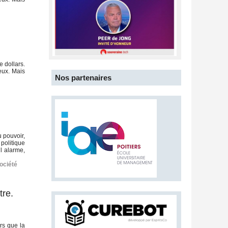
 dollars.
ieux. Mais
Nos partenaires
u pouvoir,
 politique
il alarme,
ociété
tre.
rs que la