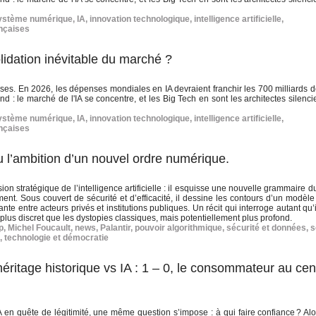
ystème numérique
,
IA
,
innovation technologique
,
intelligence artificielle
,
ançaises
olidation inévitable du marché ?
ses. En 2026, les dépenses mondiales en IA devraient franchir les 700 milliards de
d : le marché de l'IA se concentre, et les Big Tech en sont les architectes silenc
ystème numérique
,
IA
,
innovation technologique
,
intelligence artificielle
,
ançaises
u l’ambition d’un nouvel ordre numérique.
n stratégique de l’intelligence artificielle : il esquisse une nouvelle grammaire d
ment. Sous couvert de sécurité et d’efficacité, il dessine les contours d’un modèle
sante entre acteurs privés et institutions publiques. Un récit qui interroge autant qu’
lus discret que les dystopies classiques, mais potentiellement plus profond.
p
,
Michel Foucault
,
news
,
Palantir
,
pouvoir algorithmique
,
sécurité et données
,
s
,
technologie et démocratie
éritage historique vs IA : 1 – 0, le consommateur au cen
 en quête de légitimité, une même question s’impose : à qui faire confiance ? Alo