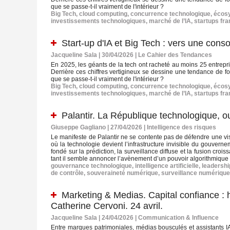
que se passe-t-il vraiment de l'intérieur ?
Big Tech
,
cloud computing
,
concurrence technologique
,
écos
investissements technologiques
,
marché de l’IA
,
startups fr
Start-up d'IA et Big Tech : vers une cons
Jacqueline Sala | 30/04/2026
|
Le Cahier des Tendances
En 2025, les géants de la tech ont racheté au moins 25 entrepri
Derrière ces chiffres vertigineux se dessine une tendance de fon
que se passe-t-il vraiment de l'intérieur ?
Big Tech
,
cloud computing
,
concurrence technologique
,
écos
investissements technologiques
,
marché de l’IA
,
startups fr
Palantir. La République technologique, o
Giuseppe Gagliano | 27/04/2026
|
Intelligence des risques
Le manifeste de Palantir ne se contente pas de défendre une visio
où la technologie devient l’infrastructure invisible du gouverne
fondé sur la prédiction, la surveillance diffuse et la fusion crois
tant il semble annoncer l’avènement d’un pouvoir algorithmique p
gouvernance technologique
,
intelligence artificielle
,
leadershi
de contrôle
,
souveraineté numérique
,
surveillance numérique
Marketing & Medias. Capital confiance : h
Catherine Cervoni. 24 avril.
Jacqueline Sala | 24/04/2026
|
Communication & Influence
Entre marques patrimoniales, médias bousculés et assistants IA