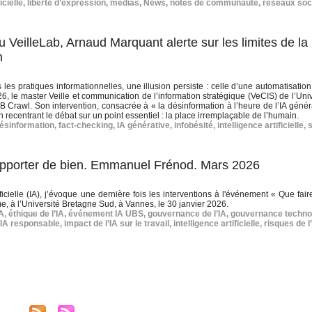
icielle
,
liberté d’expression
,
médias
,
News
,
notes de communauté
,
réseaux soc
au VeilleLab, Arnaud Marquant alerte sur les limites de la
n
 les pratiques informationnelles, une illusion persiste : celle d’une automatisatio
26, le master Veille et communication de l’information stratégique (VeCIS) de l’Uni
B Crawl. Son intervention, consacrée à « la désinformation à l’heure de l’IA génér
 recentrant le débat sur un point essentiel : la place irremplaçable de l’humain.
ésinformation
,
fact-checking
,
IA générative
,
infobésité
,
intelligence artificielle
,
a apporter de bien. Emmanuel Frénod. Mars 2026
icielle (IA), j’évoque une dernière fois les interventions à l'événement « Que fair
e, à l’Université Bretagne Sud, à Vannes, le 30 janvier 2026.
IA
,
éthique de l’IA
,
événement IA UBS
,
gouvernance de l’IA
,
gouvernance techno
IA responsable
,
impact de l’IA sur le travail
,
intelligence artificielle
,
risques de l