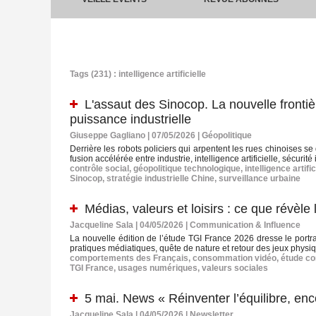
Tags (231) : intelligence artificielle
L'assaut des Sinocop. La nouvelle frontiè
puissance industrielle
Giuseppe Gagliano | 07/05/2026
|
Géopolitique
Derrière les robots policiers qui arpentent les rues chinoises se
fusion accélérée entre industrie, intelligence artificielle, sécurité
contrôle social
,
géopolitique technologique
,
intelligence artific
Sinocop
,
stratégie industrielle Chine
,
surveillance urbaine
Médias, valeurs et loisirs : ce que révèl
Jacqueline Sala | 04/05/2026
|
Communication & Influence
La nouvelle édition de l’étude TGI France 2026 dresse le portra
pratiques médiatiques, quête de nature et retour des jeux physique
comportements des Français
,
consommation vidéo
,
étude c
TGI France
,
usages numériques
,
valeurs sociales
5 mai. News « Réinventer l’équilibre, enc
Jacqueline Sala | 04/05/2026
|
Newsletter