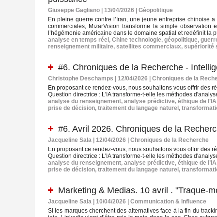
Giuseppe Gagliano | 13/04/2026
|
Géopolitique
En pleine guerre contre l’Iran, une jeune entreprise chinoise a 
commerciales, MizarVision transforme la simple observation 
l’hégémonie américaine dans le domaine spatial et redéfinit la p
analyse en temps réel
,
Chine technologie
,
géopolitique
,
guerre
renseignement militaire
,
satellites commerciaux
,
supériorité 
#6. Chroniques de la Recherche - Intelli
Christophe Deschamps | 12/04/2026
|
Chroniques de la Rech
En proposant ce rendez-vous, nous souhaitons vous offrir des réfé
Question directrice : L'IA transforme-t-elle les méthodes d'analys
analyse du renseignement
,
analyse prédictive
,
éthique de l’IA
prise de décision
,
traitement du langage naturel
,
transformat
#6. Avril 2026. Chroniques de la Recherc
Jacqueline Sala | 12/04/2026
|
Chroniques de la Recherche
En proposant ce rendez-vous, nous souhaitons vous offrir des réfé
Question directrice : L'IA transforme-t-elle les méthodes d'analys
analyse du renseignement
,
analyse prédictive
,
éthique de l’IA
prise de décision
,
traitement du langage naturel
,
transformat
Marketing & Medias. 10 avril . "Traque-mo
Jacqueline Sala | 10/04/2026
|
Communication & Influence
Si les marques cherchent des alternatives face à la fin du trac