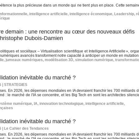
ompétence la plus précieuse dans un monde qui ne tient plus en place. Cette semaine
informationnelle
,
intelligence artificielle
,
intelligence économique
,
Leadership
,
r
érique
dre demain : une rencontre au cœur des nouveaux défis
Christophe Dubois-Damien
iques et sociétaux – Virtualisation scientifique et Intelligence Artificielle », org
 numériques avancés transforment notre capacité à anticiper un monde en mutation
lle
,
jumeaux numériques
,
modélisation 3D
,
simulation numérique
,
transformati
olidation inévitable du marché ?
6
|
STRATEGIES
ses. En 2026, les dépenses mondiales en IA devraient franchir les 700 milliards de
d : le marché de l'IA se concentre, et les Big Tech en sont les architectes silenc
ystème numérique
,
IA
,
innovation technologique
,
intelligence artificielle
,
ançaises
olidation inévitable du marché ?
6
|
Le Cahier des Tendances
ses. En 2026, les dépenses mondiales en IA devraient franchir les 700 milliards de
d : le marché de l'IA se concentre, et les Big Tech en sont les architectes silenc