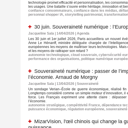
technologie promet efficacité et personnalisation, les consommat
les usages. Une bataille s’ouvre entre héritage, innovation et b
confiance consommateurs
,
confiance dans les médias
,
défia
personnal shopper IA
,
storytelling patrimonial
,
transformation
30 juin. Souveraineté numérique : l’Euro
Jacqueline Sala | 14/04/2026
|
Agenda
Les 30 juin et 1er juillet 2026, Paris accueillera un nouvel
Anne Le Hénanff, ministre déléguée chargée de l’Intelligence 
européennes les moyens de maîtriser leurs technologies. Mais de
et les moyens de rattraper son retard ?
autonomie technologique
,
cloud souverain
,
cybersécurité eu
performance des organisations
,
politique numérique europé
Souveraineté numérique : passer de l’imp
l’économie. Arnaud de Morgny
Jacqueline Sala | 13/04/2026
|
Souveraineté
Un sondage Verian–École de guerre économique, réalisé fin 
Longtemps considéré comme un simple moteur d’innovation, il 
force. Les Français expriment une attente claire : dépasser
l’économie.
autonomie stratégique
,
compétitivité France
,
dépendance tec
puissance économique
,
régulation européenne
,
souveraineté
MizarVision, l'œil chinois qui change la gu
puissance