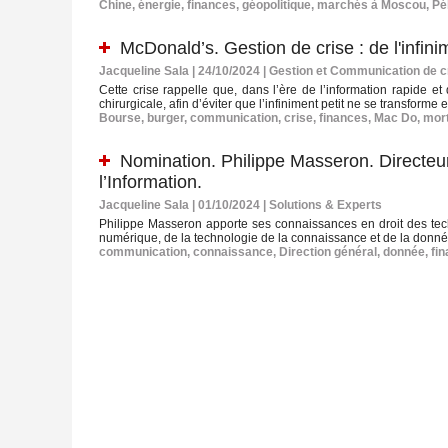
Chine
,
énergie
,
finances
,
géopolitique
,
marchés à Moscou
,
Pé
McDonald’s. Gestion de crise : de l'infin
Jacqueline Sala | 24/10/2024
|
Gestion et Communication de c
Cette crise rappelle que, dans l’ère de l’information rapide e
chirurgicale, afin d’éviter que l’infiniment petit ne se transform
Bourse
,
burger
,
communication
,
crise
,
finances
,
Mac Do
,
mor
Nomination. Philippe Masseron. Directeur
l’Information.
Jacqueline Sala | 01/10/2024
|
Solutions & Experts
Philippe Masseron apporte ses connaissances en droit des techno
numérique, de la technologie de la connaissance et de la donné
communication
,
connaissance
,
Direction général
,
donnée
,
fi