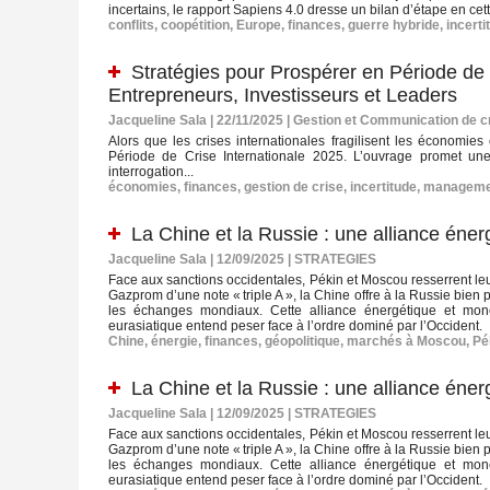
incertains, le rapport Sapiens 4.0 dresse un bilan d’étape en ce
conflits
,
coopétition
,
Europe
,
finances
,
guerre hybride
,
incerti
Stratégies pour Prospérer en Période de 
Entrepreneurs, Investisseurs et Leaders
Jacqueline Sala | 22/11/2025
|
Gestion et Communication de c
Alors que les crises internationales fragilisent les économies
Période de Crise Internationale 2025. L’ouvrage promet une
interrogation...
économies
,
finances
,
gestion de crise
,
incertitude
,
manageme
La Chine et la Russie : une alliance énerg
Jacqueline Sala | 12/09/2025
|
STRATEGIES
Face aux sanctions occidentales, Pékin et Moscou resserrent le
Gazprom d’une note « triple A », la Chine offre à la Russie bien p
les échanges mondiaux. Cette alliance énergétique et monét
eurasiatique entend peser face à l’ordre dominé par l’Occident.
Chine
,
énergie
,
finances
,
géopolitique
,
marchés à Moscou
,
Pé
La Chine et la Russie : une alliance énerg
Jacqueline Sala | 12/09/2025
|
STRATEGIES
Face aux sanctions occidentales, Pékin et Moscou resserrent le
Gazprom d’une note « triple A », la Chine offre à la Russie bien p
les échanges mondiaux. Cette alliance énergétique et monét
eurasiatique entend peser face à l’ordre dominé par l’Occident.