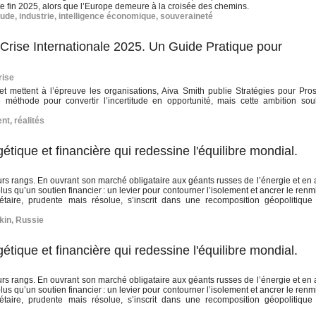
tte fin 2025, alors que l’Europe demeure à la croisée des chemins.
tude
,
industrie
,
intelligence économique
,
souveraineté
Crise Internationale 2025. Un Guide Pratique pour
rise
 et mettent à l’épreuve les organisations, Aiva Smith publie Stratégies pour Pro
 méthode pour convertir l’incertitude en opportunité, mais cette ambition so
nt
,
réalités
étique et financière qui redessine l'équilibre mondial.
urs rangs. En ouvrant son marché obligataire aux géants russes de l’énergie et en
lus qu’un soutien financier : un levier pour contourner l’isolement et ancrer le ren
aire, prudente mais résolue, s’inscrit dans une recomposition géopolitique
kin
,
Russie
étique et financière qui redessine l'équilibre mondial.
urs rangs. En ouvrant son marché obligataire aux géants russes de l’énergie et en
lus qu’un soutien financier : un levier pour contourner l’isolement et ancrer le ren
aire, prudente mais résolue, s’inscrit dans une recomposition géopolitique