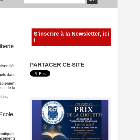
S'inscrire à la Newsletter, ici
!
iberté
PARTAGER CE SITE
niversités
dgets dans
rablement
é et de la
ités
,
Ecole
lantiques,
ancements