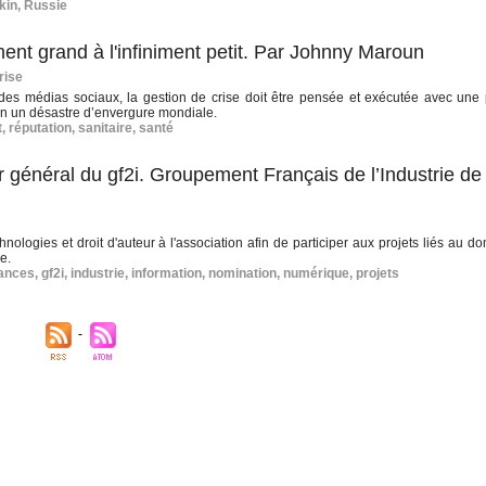
kin
,
Russie
iment grand à l'infiniment petit. Par Johnny Maroun
rise
t des médias sociaux, la gestion de crise doit être pensée et exécutée avec une 
e en un désastre d’envergure mondiale.
t
,
réputation
,
sanitaire
,
santé
 général du gf2i. Groupement Français de l’Industrie de
logies et droit d'auteur à l'association afin de participer aux projets liés au d
e.
nances
,
gf2i
,
industrie
,
information
,
nomination
,
numérique
,
projets