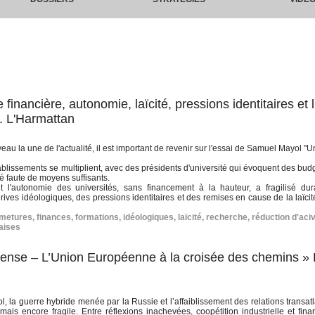
financière, autonomie, laïcité, pressions identitaires et l
. L'Harmattan
au la une de l'actualité, il est important de revenir sur l'essai de Samuel Mayol "U
établissements se multiplient, avec des présidents d'université qui évoquent des bu
té faute de moyens suffisants.
t l'autonomie des universités, sans financement à la hauteur, a fragilisé du
ives idéologiques, des pressions identitaires et des remises en cause de la laïcit
rmetures
,
finances
,
formations
,
idéologiques
,
laïcité
,
recherche
,
réduction d'aciv
aises
nse – L’Union Européenne à la croisée des chemins » 
ol, la guerre hybride menée par la Russie et l’affaiblissement des relations transat
mais encore fragile. Entre réflexions inachevées, coopétition industrielle et fin