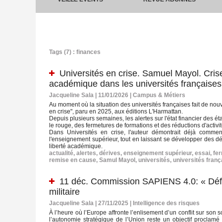
Tags (7) : finances
Universités en crise. Samuel Mayol. Crise 
académique dans les universités françaises
Jacqueline Sala | 11/01/2026
|
Campus & Métiers
Au moment où la situation des universités françaises fait de nouve
en crise", paru en 2025, aux éditions L'Harmattan.
Depuis plusieurs semaines, les alertes sur l'état financier des 
le rouge, des fermetures de formations et des réductions d'activi
Dans Universités en crise, l'auteur démontrait déjà commen
l'enseignement supérieur, tout en laissant se développer des dér
liberté académique.
actualité
,
alertes
,
dérives
,
enseignement supérieur
,
essai
,
fe
remise en cause
,
Samul Mayol
,
universités
,
universités franç
11 déc. Commission SAPIENS 4.0: « Défe
militaire
Jacqueline Sala | 27/11/2025
|
Intelligence des risques
À l’heure où l’Europe affronte l’enlisement d’un conflit sur son s
l’autonomie stratégique de l’Union reste un objectif proclamé 